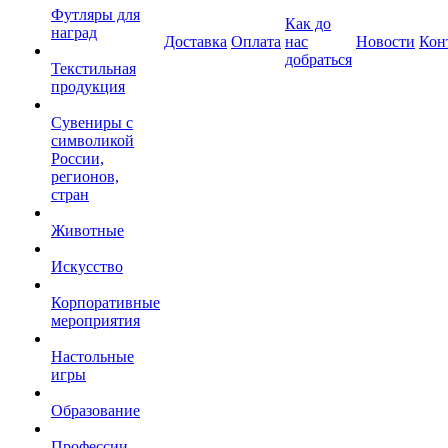
Футляры для
Как до
наград
Доставка
Оплата
нас
Новости
Кон
добраться
Текстильная
продукция
Сувениры с
символикой
России,
регионов,
стран
Животные
Искусство
Корпоративные
мероприятия
Настольные
игры
Образование
Профессии