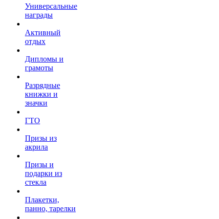
Универсальные
награды
Активный
отдых
Дипломы и
грамоты
Разрядные
книжки и
значки
ГТО
Призы из
акрила
Призы и
подарки из
стекла
Плакетки,
панно, тарелки