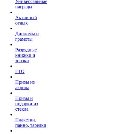
Универсальные
награды
Активный
отдых
Дипломы и
грамоты
Разрядные
книжки и
значки
ГТО
Призы из
акрила
Призы и
подарки из
стекла
Плакетки,
панно, тарелки