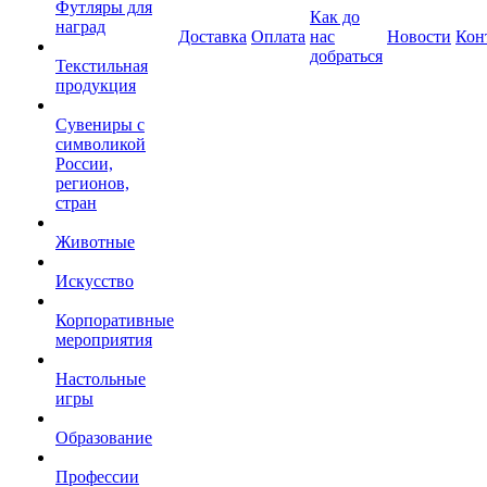
Футляры для
Как до
наград
Доставка
Оплата
нас
Новости
Кон
добраться
Текстильная
продукция
Сувениры с
символикой
России,
регионов,
стран
Животные
Искусство
Корпоративные
мероприятия
Настольные
игры
Образование
Профессии