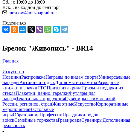
Сб..: с 10:00 до 18:00
Вск..: выходной до сентября
moscow@mir-nagrad.ru
Поделиться
Брелок "Живопись" - BR14
Главная
-
Искусство
Новинки
Распродажа
Награды по видам спорта
Универсальные
награды
Активный отдых
Дипломы и грамоты
Разрядные
книжки и значки
ГТО
Призы из акрила
Призы и подарки из
стекла
Плакетки, панно, тарелки
Футляры для
наград
Текстильная продукция
Сувениры с символикой
России, регионов, стран
Животные
Искусство
Корпоративные
мероприятия
Настольные
игры
Образование
Профессии
Праздники родов
войск
Семейные торжества
Гравировка
Сувениры
Дополненная
реальность
-