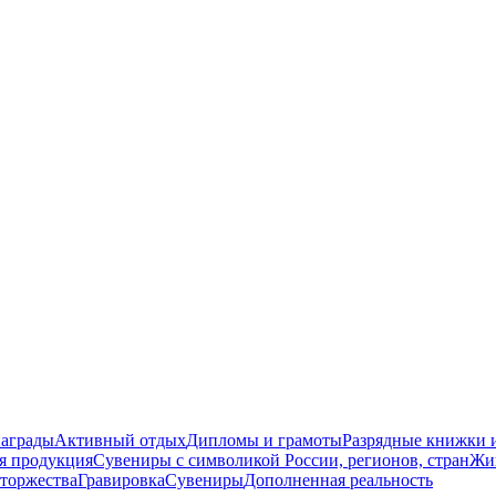
награды
Активный отдых
Дипломы и грамоты
Разрядные книжки и
я продукция
Сувениры с символикой России, регионов, стран
Жи
торжества
Гравировка
Сувениры
Дополненная реальность