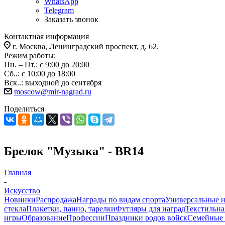
WhatsApp
Telegram
Заказать звонок
Контактная информация
г. Москва, Ленинградский проспект, д. 62.
Режим работы:
Пн. – Пт.: с 9:00 до 20:00
Сб..: с 10:00 до 18:00
Вск..: выходной до сентября
moscow@mir-nagrad.ru
Поделиться
Брелок "Музыка" - BR14
Главная
-
Искусство
Новинки
Распродажа
Награды по видам спорта
Универсальные 
стекла
Плакетки, панно, тарелки
Футляры для наград
Текстильна
игры
Образование
Профессии
Праздники родов войск
Семейные 