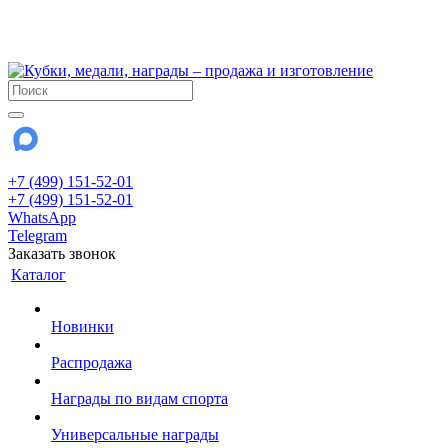
!!! Внимание !!!
28 июля и 3 августа - магазин работает до 18:00
До сентября Воскресенье - выходной день.
+7 (499) 151-52-01
+7 (499) 151-52-01
WhatsApp
Telegram
Заказать звонок
Каталог
Новинки
Распродажа
Награды по видам спорта
Универсальные награды