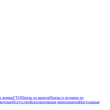
 значки
ГТО
Призы из акрила
Призы и подарки из
вотные
Искусство
Корпоративные мероприятия
Настольные