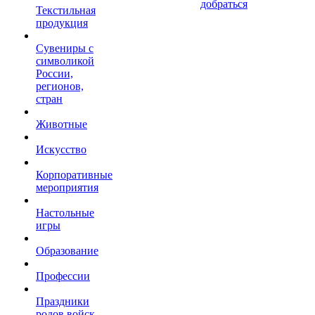
добраться
Текстильная
продукция
Сувениры с
символикой
России,
регионов,
стран
Животные
Искусство
Корпоративные
мероприятия
Настольные
игры
Образование
Профессии
Праздники
родов войск