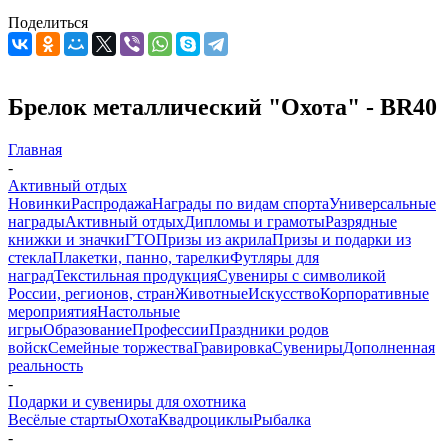
Поделиться
Брелок металлический "Охота" - BR40
Главная
-
Активный отдых
Новинки
Распродажа
Награды по видам спорта
Универсальные
награды
Активный отдых
Дипломы и грамоты
Разрядные
книжки и значки
ГТО
Призы из акрила
Призы и подарки из
стекла
Плакетки, панно, тарелки
Футляры для
наград
Текстильная продукция
Сувениры с символикой
России, регионов, стран
Животные
Искусство
Корпоративные
мероприятия
Настольные
игры
Образование
Профессии
Праздники родов
войск
Семейные торжества
Гравировка
Сувениры
Дополненная
реальность
-
Подарки и сувениры для охотника
Весёлые старты
Охота
Квадроциклы
Рыбалка
-