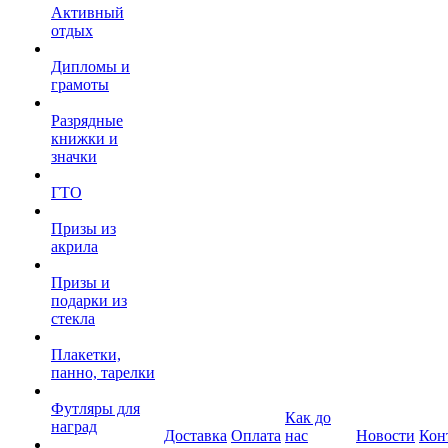
Активный
отдых
Дипломы и
грамоты
Разрядные
книжки и
значки
ГТО
Призы из
акрила
Призы и
подарки из
стекла
Плакетки,
панно, тарелки
Футляры для
Как до
наград
Доставка
Оплата
нас
Новости
Кон