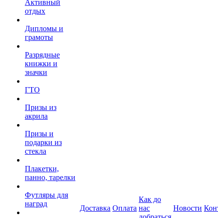
Активный
отдых
Дипломы и
грамоты
Разрядные
книжки и
значки
ГТО
Призы из
акрила
Призы и
подарки из
стекла
Плакетки,
панно, тарелки
Футляры для
Как до
наград
Доставка
Оплата
нас
Новости
Кон
добраться