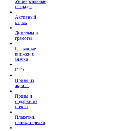
Универсальные
награды
Активный
отдых
Дипломы и
грамоты
Разрядные
книжки и
значки
ГТО
Призы из
акрила
Призы и
подарки из
стекла
Плакетки,
панно, тарелки