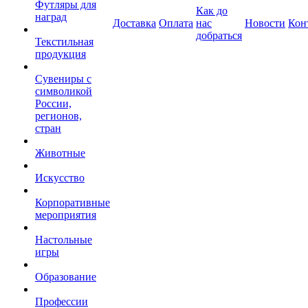
Футляры для
Как до
наград
Доставка
Оплата
нас
Новости
Кон
добраться
Текстильная
продукция
Сувениры с
символикой
России,
регионов,
стран
Животные
Искусство
Корпоративные
мероприятия
Настольные
игры
Образование
Профессии