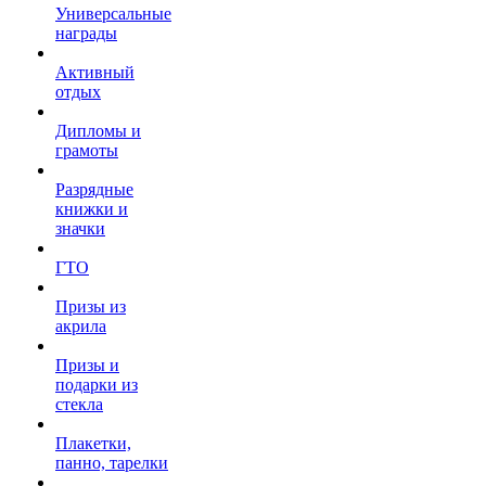
Универсальные
награды
Активный
отдых
Дипломы и
грамоты
Разрядные
книжки и
значки
ГТО
Призы из
акрила
Призы и
подарки из
стекла
Плакетки,
панно, тарелки