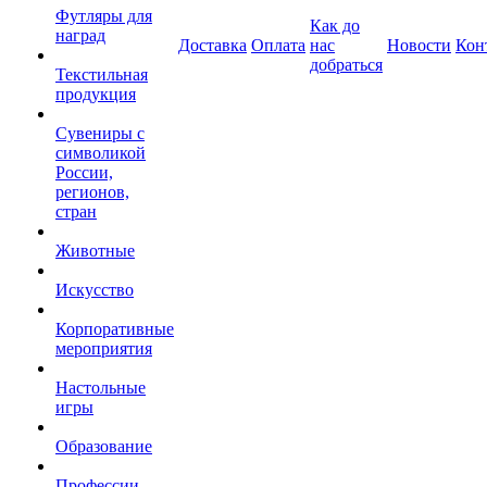
Футляры для
Как до
наград
Доставка
Оплата
нас
Новости
Кон
добраться
Текстильная
продукция
Сувениры с
символикой
России,
регионов,
стран
Животные
Искусство
Корпоративные
мероприятия
Настольные
игры
Образование
Профессии