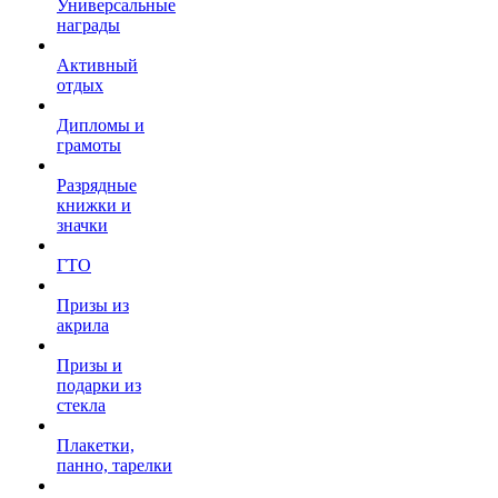
Универсальные
награды
Активный
отдых
Дипломы и
грамоты
Разрядные
книжки и
значки
ГТО
Призы из
акрила
Призы и
подарки из
стекла
Плакетки,
панно, тарелки