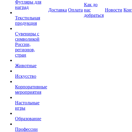
Футляры для
Как до
наград
Доставка
Оплата
нас
Новости
Кон
добраться
Текстильная
продукция
Сувениры с
символикой
России,
регионов,
стран
Животные
Искусство
Корпоративные
мероприятия
Настольные
игры
Образование
Профессии