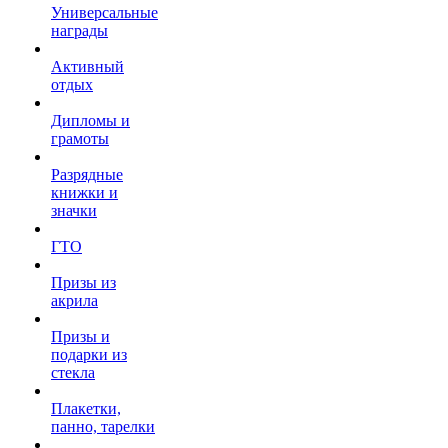
Универсальные
награды
Активный
отдых
Дипломы и
грамоты
Разрядные
книжки и
значки
ГТО
Призы из
акрила
Призы и
подарки из
стекла
Плакетки,
панно, тарелки