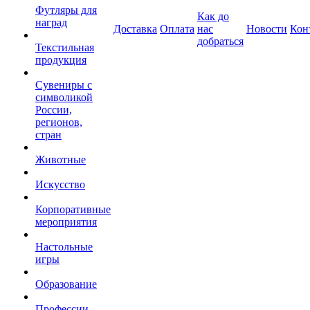
Футляры для
Как до
наград
Доставка
Оплата
нас
Новости
Кон
добраться
Текстильная
продукция
Сувениры с
символикой
России,
регионов,
стран
Животные
Искусство
Корпоративные
мероприятия
Настольные
игры
Образование
Профессии