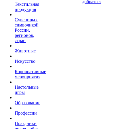
добраться
Текстильная
продукция
Сувениры с
символикой
России,
регионов,
стран
Животные
Искусство
Корпоративные
мероприятия
Настольные
игры
Образование
Профессии
Праздники
родов войск