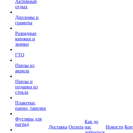
Активный
отдых
Дипломы и
грамоты
Разрядные
книжки и
значки
ГТО
Призы из
акрила
Призы и
подарки из
стекла
Плакетки,
панно, тарелки
Футляры для
Как до
наград
Доставка
Оплата
нас
Новости
Кон
добраться