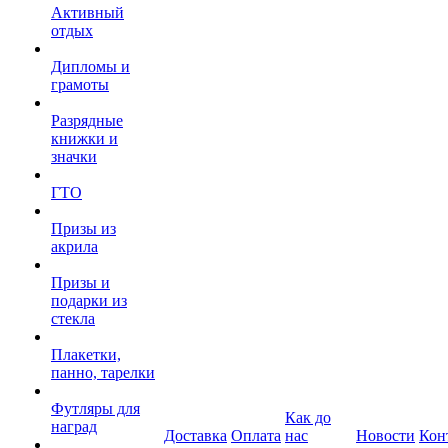
Активный
отдых
Дипломы и
грамоты
Разрядные
книжки и
значки
ГТО
Призы из
акрила
Призы и
подарки из
стекла
Плакетки,
панно, тарелки
Футляры для
Как до
наград
Доставка
Оплата
нас
Новости
Кон