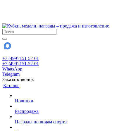
!!! Внимание !!!
6 и 7 августа - магазин работает до 18:00
15 августа - выходной
До сентября Воскресенье - выходной день.
+7 (499) 151-52-01
+7 (499) 151-52-01
WhatsApp
Telegram
Заказать звонок
Каталог
Новинки
Распродажа
Награды по видам спорта