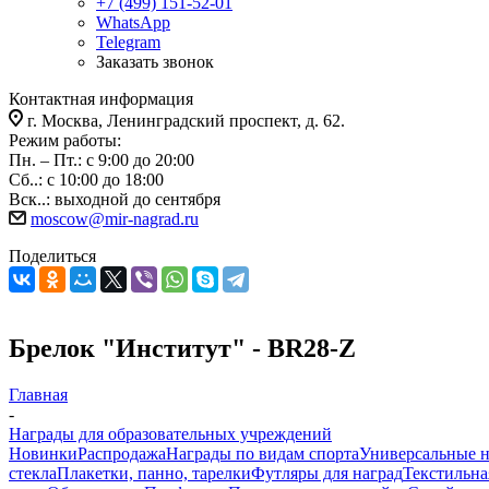
+7 (499) 151-52-01
WhatsApp
Telegram
Заказать звонок
Контактная информация
г. Москва, Ленинградский проспект, д. 62.
Режим работы:
Пн. – Пт.: с 9:00 до 20:00
Сб..: с 10:00 до 18:00
Вск..: выходной до сентября
moscow@mir-nagrad.ru
Поделиться
Брелок "Институт" - BR28-Z
Главная
-
Награды для образовательных учреждений
Новинки
Распродажа
Награды по видам спорта
Универсальные 
стекла
Плакетки, панно, тарелки
Футляры для наград
Текстильна