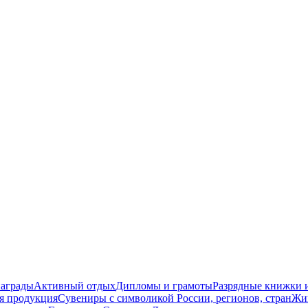
награды
Активный отдых
Дипломы и грамоты
Разрядные книжки и
я продукция
Сувениры с символикой России, регионов, стран
Жи