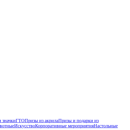
 значки
ГТО
Призы из акрила
Призы и подарки из
вотные
Искусство
Корпоративные мероприятия
Настольные