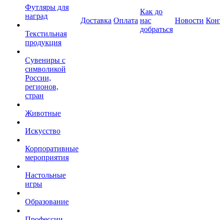
Футляры для
Как до
наград
Доставка
Оплата
нас
Новости
Кон
добраться
Текстильная
продукция
Сувениры с
символикой
России,
регионов,
стран
Животные
Искусство
Корпоративные
мероприятия
Настольные
игры
Образование
Профессии