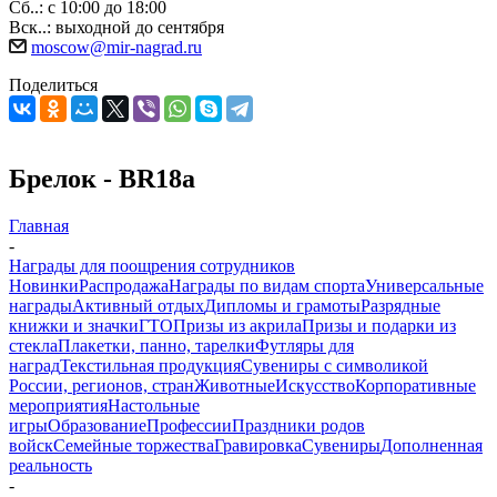
Сб..: с 10:00 до 18:00
Вск..: выходной до сентября
moscow@mir-nagrad.ru
Поделиться
Брелок - BR18a
Главная
-
Награды для поощрения сотрудников
Новинки
Распродажа
Награды по видам спорта
Универсальные
награды
Активный отдых
Дипломы и грамоты
Разрядные
книжки и значки
ГТО
Призы из акрила
Призы и подарки из
стекла
Плакетки, панно, тарелки
Футляры для
наград
Текстильная продукция
Сувениры с символикой
России, регионов, стран
Животные
Искусство
Корпоративные
мероприятия
Настольные
игры
Образование
Профессии
Праздники родов
войск
Семейные торжества
Гравировка
Сувениры
Дополненная
реальность
-