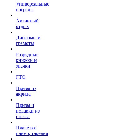
Универсальные
награды
Активный
отдых
Дипломы и
грамоты
Разрядные
книжки и
значки
ГТО
Призы из
акрила
Призы и
подарки из
стекла
Плакетки,
панно, тарелки