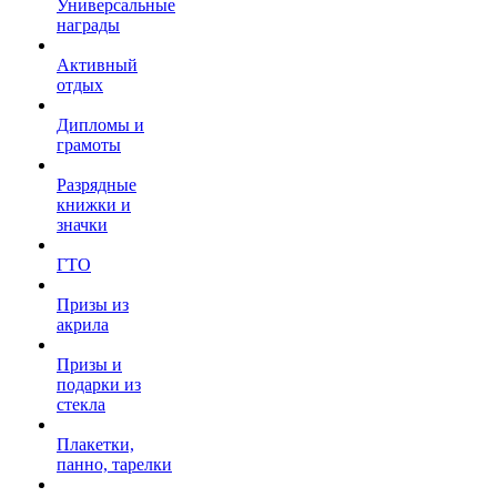
Универсальные
награды
Активный
отдых
Дипломы и
грамоты
Разрядные
книжки и
значки
ГТО
Призы из
акрила
Призы и
подарки из
стекла
Плакетки,
панно, тарелки