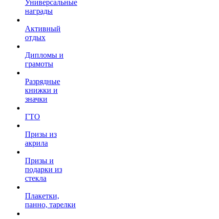
Универсальные
награды
Активный
отдых
Дипломы и
грамоты
Разрядные
книжки и
значки
ГТО
Призы из
акрила
Призы и
подарки из
стекла
Плакетки,
панно, тарелки