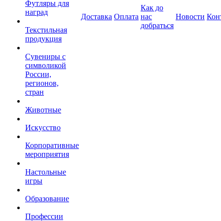
Футляры для
Как до
наград
Доставка
Оплата
нас
Новости
Кон
добраться
Текстильная
продукция
Сувениры с
символикой
России,
регионов,
стран
Животные
Искусство
Корпоративные
мероприятия
Настольные
игры
Образование
Профессии