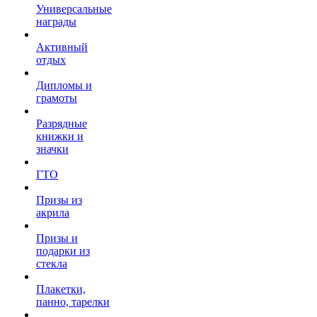
Универсальные
награды
Активный
отдых
Дипломы и
грамоты
Разрядные
книжки и
значки
ГТО
Призы из
акрила
Призы и
подарки из
стекла
Плакетки,
панно, тарелки