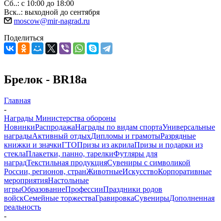
Сб..: с 10:00 до 18:00
Вск..: выходной до сентября
moscow@mir-nagrad.ru
Поделиться
Брелок - BR18a
Главная
-
Награды Министерства обороны
Новинки
Распродажа
Награды по видам спорта
Универсальные
награды
Активный отдых
Дипломы и грамоты
Разрядные
книжки и значки
ГТО
Призы из акрила
Призы и подарки из
стекла
Плакетки, панно, тарелки
Футляры для
наград
Текстильная продукция
Сувениры с символикой
России, регионов, стран
Животные
Искусство
Корпоративные
мероприятия
Настольные
игры
Образование
Профессии
Праздники родов
войск
Семейные торжества
Гравировка
Сувениры
Дополненная
реальность
-