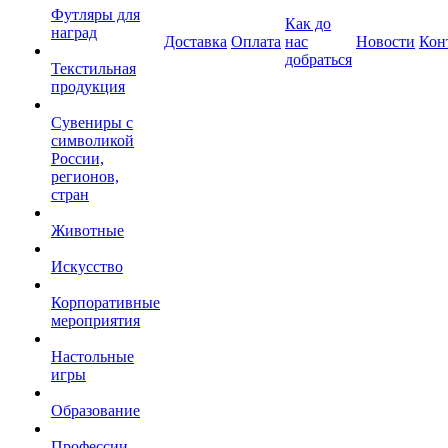
Футляры для
Как до
наград
Доставка
Оплата
нас
Новости
Кон
добраться
Текстильная
продукция
Сувениры с
символикой
России,
регионов,
стран
Животные
Искусство
Корпоративные
мероприятия
Настольные
игры
Образование
Профессии