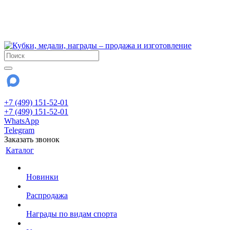
!!! Внимание !!!
6 и 7 августа - магазин работает до 18:00
15 августа - выходной
До сентября Воскресенье - выходной день.
+7 (499) 151-52-01
+7 (499) 151-52-01
WhatsApp
Telegram
Заказать звонок
Каталог
Новинки
Распродажа
Награды по видам спорта