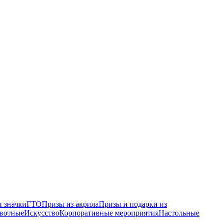
 значки
ГТО
Призы из акрила
Призы и подарки из
вотные
Искусство
Корпоративные мероприятия
Настольные