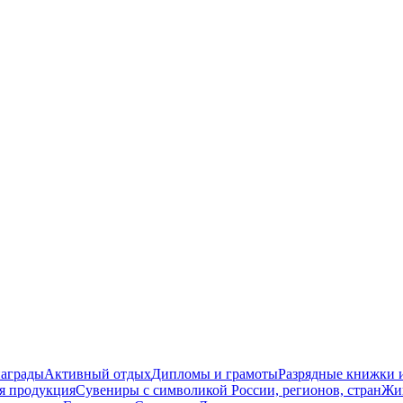
награды
Активный отдых
Дипломы и грамоты
Разрядные книжки и
я продукция
Сувениры с символикой России, регионов, стран
Жи