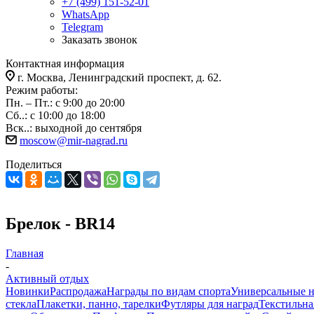
+7 (499) 151-52-01
WhatsApp
Telegram
Заказать звонок
Контактная информация
г. Москва, Ленинградский проспект, д. 62.
Режим работы:
Пн. – Пт.: с 9:00 до 20:00
Сб..: с 10:00 до 18:00
Вск..: выходной до сентября
moscow@mir-nagrad.ru
Поделиться
Брелок - BR14
Главная
-
Активный отдых
Новинки
Распродажа
Награды по видам спорта
Универсальные 
стекла
Плакетки, панно, тарелки
Футляры для наград
Текстильна