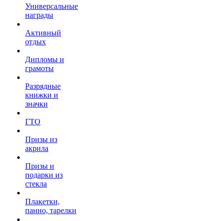
Универсальные
награды
Активный
отдых
Дипломы и
грамоты
Разрядные
книжки и
значки
ГТО
Призы из
акрила
Призы и
подарки из
стекла
Плакетки,
панно, тарелки