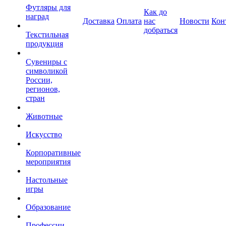
Футляры для
Как до
наград
Доставка
Оплата
нас
Новости
Кон
добраться
Текстильная
продукция
Сувениры с
символикой
России,
регионов,
стран
Животные
Искусство
Корпоративные
мероприятия
Настольные
игры
Образование
Профессии