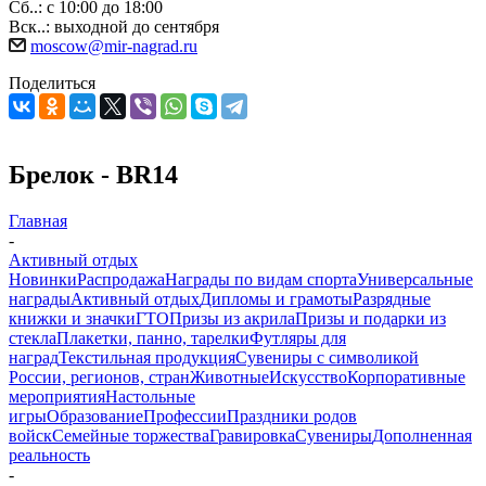
Сб..: с 10:00 до 18:00
Вск..: выходной до сентября
moscow@mir-nagrad.ru
Поделиться
Брелок - BR14
Главная
-
Активный отдых
Новинки
Распродажа
Награды по видам спорта
Универсальные
награды
Активный отдых
Дипломы и грамоты
Разрядные
книжки и значки
ГТО
Призы из акрила
Призы и подарки из
стекла
Плакетки, панно, тарелки
Футляры для
наград
Текстильная продукция
Сувениры с символикой
России, регионов, стран
Животные
Искусство
Корпоративные
мероприятия
Настольные
игры
Образование
Профессии
Праздники родов
войск
Семейные торжества
Гравировка
Сувениры
Дополненная
реальность
-