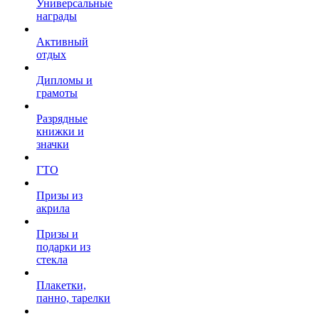
Универсальные
награды
Активный
отдых
Дипломы и
грамоты
Разрядные
книжки и
значки
ГТО
Призы из
акрила
Призы и
подарки из
стекла
Плакетки,
панно, тарелки