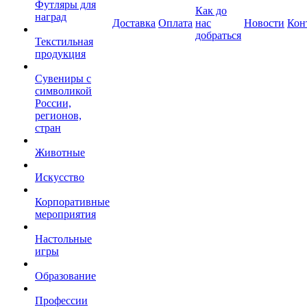
Футляры для
Как до
наград
Доставка
Оплата
нас
Новости
Кон
добраться
Текстильная
продукция
Сувениры с
символикой
России,
регионов,
стран
Животные
Искусство
Корпоративные
мероприятия
Настольные
игры
Образование
Профессии