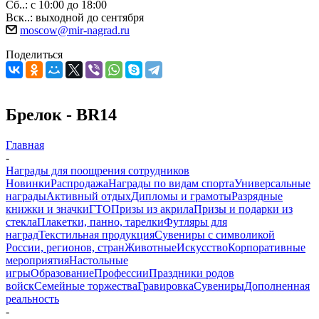
Сб..: с 10:00 до 18:00
Вск..: выходной до сентября
moscow@mir-nagrad.ru
Поделиться
Брелок - BR14
Главная
-
Награды для поощрения сотрудников
Новинки
Распродажа
Награды по видам спорта
Универсальные
награды
Активный отдых
Дипломы и грамоты
Разрядные
книжки и значки
ГТО
Призы из акрила
Призы и подарки из
стекла
Плакетки, панно, тарелки
Футляры для
наград
Текстильная продукция
Сувениры с символикой
России, регионов, стран
Животные
Искусство
Корпоративные
мероприятия
Настольные
игры
Образование
Профессии
Праздники родов
войск
Семейные торжества
Гравировка
Сувениры
Дополненная
реальность
-