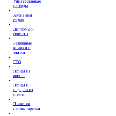
Универсальные
награды
Активный
отдых
Дипломы и
грамоты
Разрядные
книжки и
значки
ГТО
Призы из
акрила
Призы и
подарки из
стекла
Плакетки,
панно, тарелки