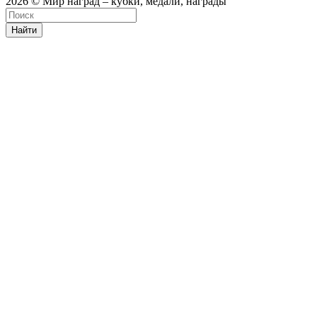
2026 © Мир наград – кубки, медали, награды
Найти