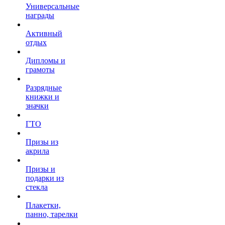
Универсальные
награды
Активный
отдых
Дипломы и
грамоты
Разрядные
книжки и
значки
ГТО
Призы из
акрила
Призы и
подарки из
стекла
Плакетки,
панно, тарелки