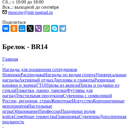
Сб..: с 10:00 до 18:00
Вск..: выходной до сентября
moscow@mir-nagrad.ru
Поделиться
Брелок - BR14
Главная
-
Награды для поощрения сотрудников
Новинки
Распродажа
Награды по видам спорта
Универсальные
награды
Активный отдых
Дипломы и грамоты
Разрядные
книжки и значки
ГТО
Призы из акрила
Призы и подарки из
стекла
Плакетки, панно, тарелки
Футляры для
наград
Текстильная продукция
Сувениры с символикой
России, регионов, стран
Животные
Искусство
Корпоративные
мероприятия
Настольные
игры
Образование
Профессии
Праздники родов
войск
Семейные торжества
Гравировка
Сувениры
Дополненная
реальность
-