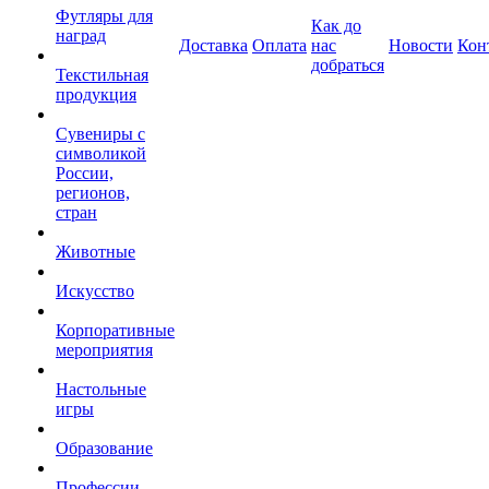
Футляры для
Как до
наград
Доставка
Оплата
нас
Новости
Кон
добраться
Текстильная
продукция
Сувениры с
символикой
России,
регионов,
стран
Животные
Искусство
Корпоративные
мероприятия
Настольные
игры
Образование
Профессии