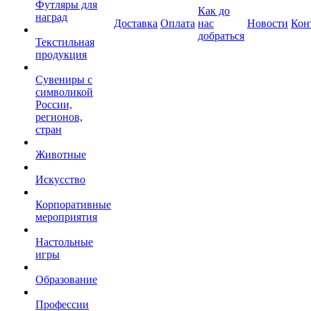
Футляры для
Как до
наград
Доставка
Оплата
нас
Новости
Кон
добраться
Текстильная
продукция
Сувениры с
символикой
России,
регионов,
стран
Животные
Искусство
Корпоративные
мероприятия
Настольные
игры
Образование
Профессии