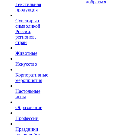
добраться
Текстильная
продукция
Сувениры с
символикой
России,
регионов,
стран
Животные
Искусство
Корпоративные
мероприятия
Настольные
игры
Образование
Профессии
Праздники
родов войск