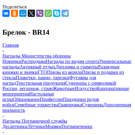
Поделиться
Брелок - BR14
Главная
-
Награды Министерства обороны
Новинки
Распродажа
Награды по видам спорта
Универсальные
награды
Активный отдых
Дипломы и грамоты
Разрядные
книжки и значки
ГТО
Призы из акрила
Призы и подарки из
стекла
Плакетки, панно, тарелки
Футляры для
наград
Текстильная продукция
Сувениры с символикой
России, регионов, стран
Животные
Искусство
Корпоративные
мероприятия
Настольные
игры
Образование
Профессии
Праздники родов
войск
Семейные торжества
Гравировка
Сувениры
Дополненная
реальность
-
Награды Пограничной службы
Десантники
Лётчики
Моряки
Пограничники
-