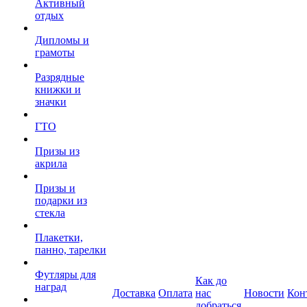
Активный
отдых
Дипломы и
грамоты
Разрядные
книжки и
значки
ГТО
Призы из
акрила
Призы и
подарки из
стекла
Плакетки,
панно, тарелки
Футляры для
Как до
наград
Доставка
Оплата
нас
Новости
Кон
добраться