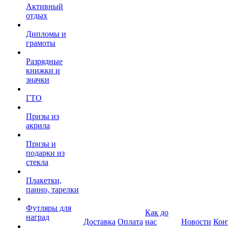
Активный
отдых
Дипломы и
грамоты
Разрядные
книжки и
значки
ГТО
Призы из
акрила
Призы и
подарки из
стекла
Плакетки,
панно, тарелки
Футляры для
Как до
наград
Доставка
Оплата
нас
Новости
Кон