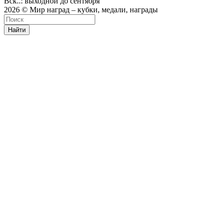
Вск..: выходной до сентября
2026 © Мир наград – кубки, медали, награды
Найти