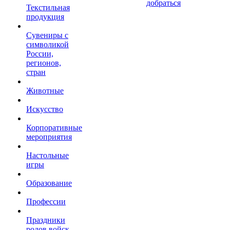
добраться
Текстильная
продукция
Сувениры с
символикой
России,
регионов,
стран
Животные
Искусство
Корпоративные
мероприятия
Настольные
игры
Образование
Профессии
Праздники
родов войск