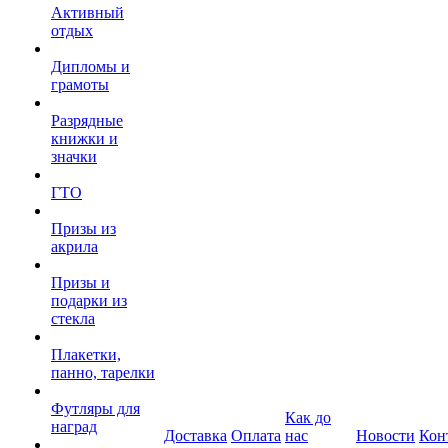
Активный
отдых
Дипломы и
грамоты
Разрядные
книжки и
значки
ГТО
Призы из
акрила
Призы и
подарки из
стекла
Плакетки,
панно, тарелки
Футляры для
Как до
наград
Доставка
Оплата
нас
Новости
Кон