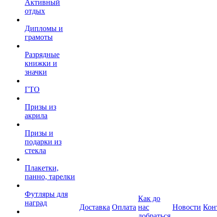
Активный
отдых
Дипломы и
грамоты
Разрядные
книжки и
значки
ГТО
Призы из
акрила
Призы и
подарки из
стекла
Плакетки,
панно, тарелки
Футляры для
Как до
наград
Доставка
Оплата
нас
Новости
Кон
добраться