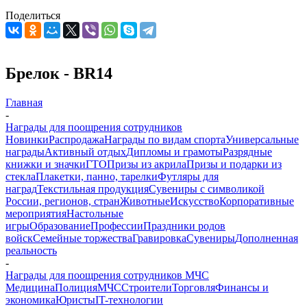
Поделиться
Брелок - BR14
Главная
-
Награды для поощрения сотрудников
Новинки
Распродажа
Награды по видам спорта
Универсальные
награды
Активный отдых
Дипломы и грамоты
Разрядные
книжки и значки
ГТО
Призы из акрила
Призы и подарки из
стекла
Плакетки, панно, тарелки
Футляры для
наград
Текстильная продукция
Сувениры с символикой
России, регионов, стран
Животные
Искусство
Корпоративные
мероприятия
Настольные
игры
Образование
Профессии
Праздники родов
войск
Семейные торжества
Гравировка
Сувениры
Дополненная
реальность
-
Награды для поощрения сотрудников МЧС
Медицина
Полиция
МЧС
Строители
Торговля
Финансы и
экономика
Юристы
IT-технологии