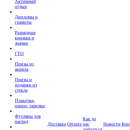
Активный
отдых
Дипломы и
грамоты
Разрядные
книжки и
значки
ГТО
Призы из
акрила
Призы и
подарки из
стекла
Плакетки,
панно, тарелки
Футляры для
Как до
наград
Доставка
Оплата
нас
Новости
Кон
добраться