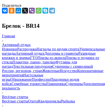
Поделиться
Брелок - BR14
Главная
-
Активный отдых
Новинки
Распродажа
Награды по видам спорта
Универсальные
награды
Активный отдых
Дипломы и грамоты
Разрядные
книжки и значки
ГТО
Призы из акрила
Призы и подарки из
стекла
Плакетки, панно, тарелки
Футляры для
наград
Текстильная продукция
Сувениры с символикой
России, регионов, стран
Животные
Искусство
Корпоративные
мероприятия
Настольные
игры
Образование
Профессии
Праздники родов
войск
Семейные торжества
Гравировка
Сувениры
Дополненная
реальность
-
Весёлые старты
Весёлые старты
Охота
Квадроциклы
Рыбалка
-