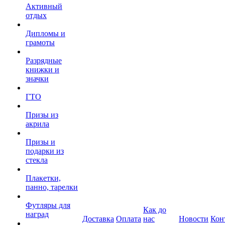
Активный
отдых
Дипломы и
грамоты
Разрядные
книжки и
значки
ГТО
Призы из
акрила
Призы и
подарки из
стекла
Плакетки,
панно, тарелки
Футляры для
Как до
наград
Доставка
Оплата
нас
Новости
Кон