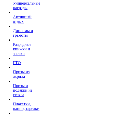
Универсальные
награды
Активный
отдых
Дипломы и
грамоты
Разрядные
книжки и
значки
ГТО
Призы из
акрила
Призы и
подарки из
стекла
Плакетки,
панно, тарелки