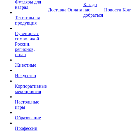
Футляры для
Как до
наград
Доставка
Оплата
нас
Новости
Кон
добраться
Текстильная
продукция
Сувениры с
символикой
России,
регионов,
стран
Животные
Искусство
Корпоративные
мероприятия
Настольные
игры
Образование
Профессии