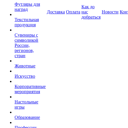
Футляры для
Как до
наград
Доставка
Оплата
нас
Новости
Кон
добраться
Текстильная
продукция
Сувениры с
символикой
России,
регионов,
стран
Животные
Искусство
Корпоративные
мероприятия
Настольные
игры
Образование
Профессии