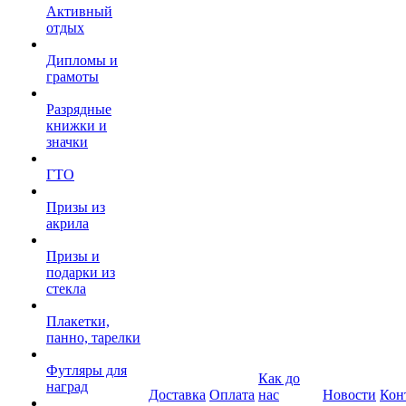
Активный
отдых
Дипломы и
грамоты
Разрядные
книжки и
значки
ГТО
Призы из
акрила
Призы и
подарки из
стекла
Плакетки,
панно, тарелки
Футляры для
Как до
наград
Доставка
Оплата
нас
Новости
Кон