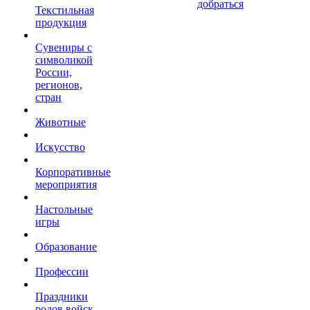
добраться
Текстильная
продукция
Сувениры с
символикой
России,
регионов,
стран
Животные
Искусство
Корпоративные
мероприятия
Настольные
игры
Образование
Профессии
Праздники
родов войск