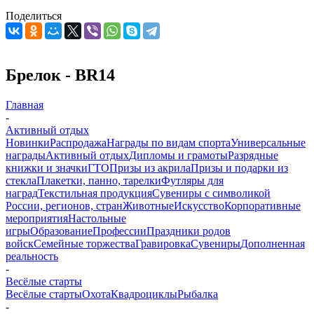
Поделиться
Брелок - BR14
Главная
-
Активный отдых
Новинки
Распродажа
Награды по видам спорта
Универсальные
награды
Активный отдых
Дипломы и грамоты
Разрядные
книжки и значки
ГТО
Призы из акрила
Призы и подарки из
стекла
Плакетки, панно, тарелки
Футляры для
наград
Текстильная продукция
Сувениры с символикой
России, регионов, стран
Животные
Искусство
Корпоративные
мероприятия
Настольные
игры
Образование
Профессии
Праздники родов
войск
Семейные торжества
Гравировка
Сувениры
Дополненная
реальность
-
Весёлые старты
Весёлые старты
Охота
Квадроциклы
Рыбалка
-