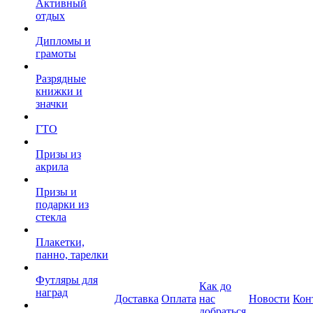
Активный
отдых
Дипломы и
грамоты
Разрядные
книжки и
значки
ГТО
Призы из
акрила
Призы и
подарки из
стекла
Плакетки,
панно, тарелки
Футляры для
Как до
наград
Доставка
Оплата
нас
Новости
Кон
добраться