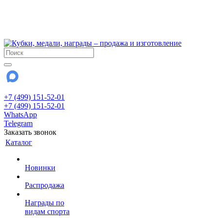
!!! Внимание !!!
6 и 7 августа - магазин работает до 18:00
15 августа - выходной
До сентября Воскресенье - выходной день.
+7 (499) 151-52-01
+7 (499) 151-52-01
WhatsApp
Telegram
Заказать звонок
Каталог
Новинки
Распродажа
Награды по
видам спорта