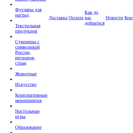
Футляры для
Как до
наград
Доставка
Оплата
нас
Новости
Кон
добраться
Текстильная
продукция
Сувениры с
символикой
России,
регионов,
стран
Животные
Искусство
Корпоративные
мероприятия
Настольные
игры
Образование