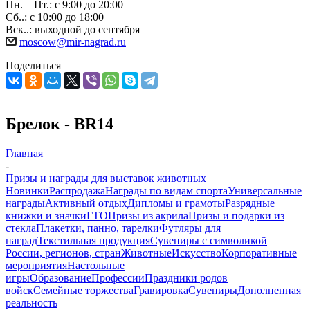
Пн. – Пт.: с 9:00 до 20:00
Сб..: с 10:00 до 18:00
Вск..: выходной до сентября
moscow@mir-nagrad.ru
Поделиться
Брелок - BR14
Главная
-
Призы и награды для выставок животных
Новинки
Распродажа
Награды по видам спорта
Универсальные
награды
Активный отдых
Дипломы и грамоты
Разрядные
книжки и значки
ГТО
Призы из акрила
Призы и подарки из
стекла
Плакетки, панно, тарелки
Футляры для
наград
Текстильная продукция
Сувениры с символикой
России, регионов, стран
Животные
Искусство
Корпоративные
мероприятия
Настольные
игры
Образование
Профессии
Праздники родов
войск
Семейные торжества
Гравировка
Сувениры
Дополненная
реальность