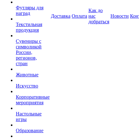
Футляры для
Как до
наград
Доставка
Оплата
нас
Новости
Кон
добраться
Текстильная
продукция
Сувениры с
символикой
России,
регионов,
стран
Животные
Искусство
Корпоративные
мероприятия
Настольные
игры
Образование