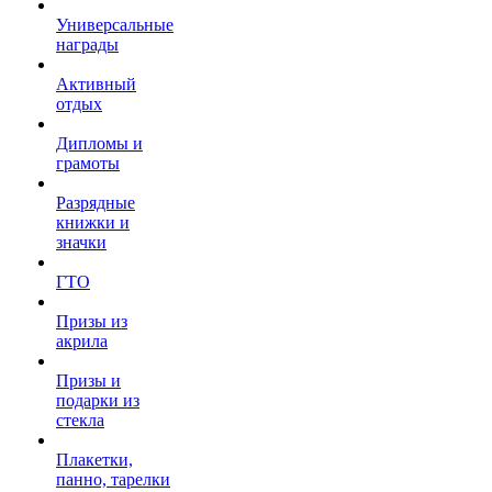
Универсальные
награды
Активный
отдых
Дипломы и
грамоты
Разрядные
книжки и
значки
ГТО
Призы из
акрила
Призы и
подарки из
стекла
Плакетки,
панно, тарелки