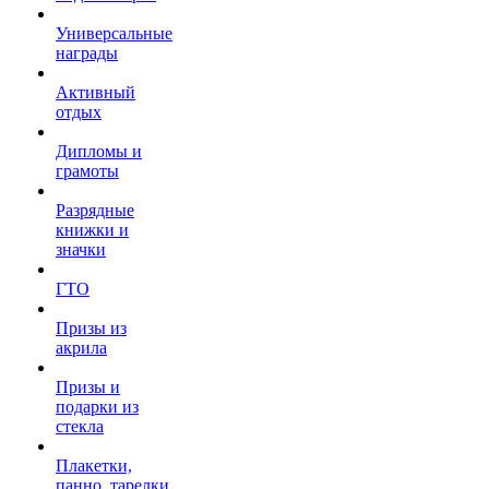
Универсальные
награды
Активный
отдых
Дипломы и
грамоты
Разрядные
книжки и
значки
ГТО
Призы из
акрила
Призы и
подарки из
стекла
Плакетки,
панно, тарелки