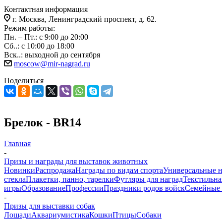
Контактная информация
г. Москва, Ленинградский проспект, д. 62.
Режим работы:
Пн. – Пт.: с 9:00 до 20:00
Сб..: с 10:00 до 18:00
Вск..: выходной до сентября
moscow@mir-nagrad.ru
Поделиться
Брелок - BR14
Главная
-
Призы и награды для выставок животных
Новинки
Распродажа
Награды по видам спорта
Универсальные 
стекла
Плакетки, панно, тарелки
Футляры для наград
Текстильна
игры
Образование
Профессии
Праздники родов войск
Семейные 
-
Призы для выставки собак
Лошади
Аквариумистика
Кошки
Птицы
Собаки