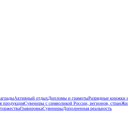
награды
Активный отдых
Дипломы и грамоты
Разрядные книжки и
я продукция
Сувениры с символикой России, регионов, стран
Жи
торжества
Гравировка
Сувениры
Дополненная реальность