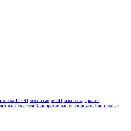
 значки
ГТО
Призы из акрила
Призы и подарки из
вотные
Искусство
Корпоративные мероприятия
Настольные