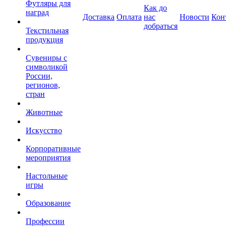
Футляры для
Как до
наград
Доставка
Оплата
нас
Новости
Кон
добраться
Текстильная
продукция
Сувениры с
символикой
России,
регионов,
стран
Животные
Искусство
Корпоративные
мероприятия
Настольные
игры
Образование
Профессии