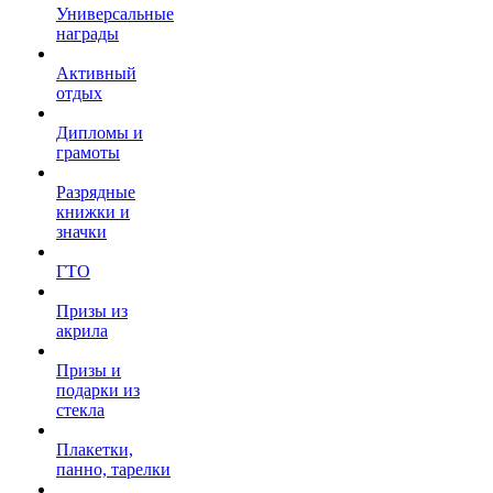
Универсальные
награды
Активный
отдых
Дипломы и
грамоты
Разрядные
книжки и
значки
ГТО
Призы из
акрила
Призы и
подарки из
стекла
Плакетки,
панно, тарелки