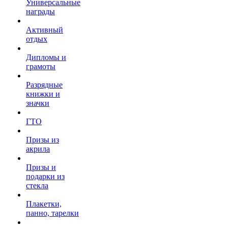
Универсальные
награды
Активный
отдых
Дипломы и
грамоты
Разрядные
книжки и
значки
ГТО
Призы из
акрила
Призы и
подарки из
стекла
Плакетки,
панно, тарелки