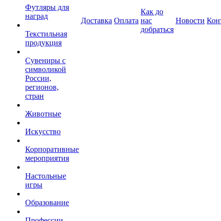
Футляры для
Как до
наград
Доставка
Оплата
нас
Новости
Кон
добраться
Текстильная
продукция
Сувениры с
символикой
России,
регионов,
стран
Животные
Искусство
Корпоративные
мероприятия
Настольные
игры
Образование
Профессии