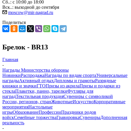
Сб..: с 10:00 до 18:00
Вск..: выходной до сентября
moscow@mir-nagrad.ru
Поделиться
Брелок - BR13
Главная
-
Награды Министерства обороны
Новинки
Распродажа
Награды по видам спорта
Универсальные
награды
Активный отдых
Дипломы и грамоты
Разрядные
книжки и значки
ГТО
Призы из акрила
Призы и подарки из
стекла
Плакетки, панно, тарелки
Футляры для
наград
Текстильная продукция
Сувениры с символикой
России, регионов, стран
Животные
Искусство
Корпоративные
мероприятия
Настольные
игры
Образование
Профессии
Праздники родов
войск
Семейные торжества
Гравировка
Сувениры
Дополненная
реальность
-