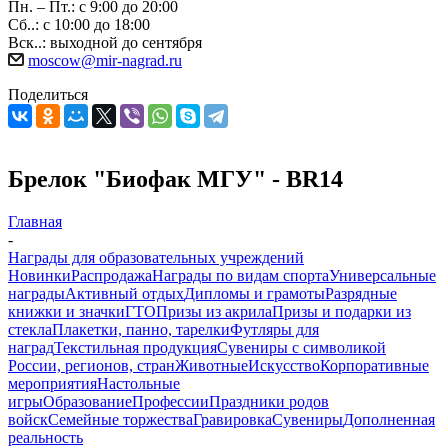
Пн. – Пт.: с 9:00 до 20:00
Сб..: с 10:00 до 18:00
Вск..: выходной до сентября
moscow@mir-nagrad.ru
Поделиться
Брелок "Биофак МГУ" - BR14
Главная
-
Награды для образовательных учреждений
Новинки
Распродажа
Награды по видам спорта
Универсальные
награды
Активный отдых
Дипломы и грамоты
Разрядные
книжки и значки
ГТО
Призы из акрила
Призы и подарки из
стекла
Плакетки, панно, тарелки
Футляры для
наград
Текстильная продукция
Сувениры с символикой
России, регионов, стран
Животные
Искусство
Корпоративные
мероприятия
Настольные
игры
Образование
Профессии
Праздники родов
войск
Семейные торжества
Гравировка
Сувениры
Дополненная
реальность