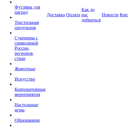
Футляры для
Как до
наград
Доставка
Оплата
нас
Новости
Кон
добраться
Текстильная
продукция
Сувениры с
символикой
России,
регионов,
стран
Животные
Искусство
Корпоративные
мероприятия
Настольные
игры
Образование