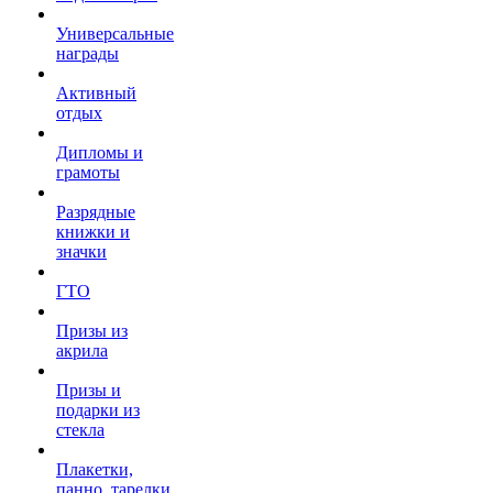
Универсальные
награды
Активный
отдых
Дипломы и
грамоты
Разрядные
книжки и
значки
ГТО
Призы из
акрила
Призы и
подарки из
стекла
Плакетки,
панно, тарелки