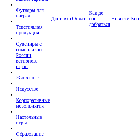
Футляры для
Как до
наград
Доставка
Оплата
нас
Новости
Кон
добраться
Текстильная
продукция
Сувениры с
символикой
России,
регионов,
стран
Животные
Искусство
Корпоративные
мероприятия
Настольные
игры
Образование