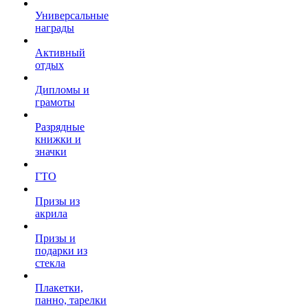
Универсальные
награды
Активный
отдых
Дипломы и
грамоты
Разрядные
книжки и
значки
ГТО
Призы из
акрила
Призы и
подарки из
стекла
Плакетки,
панно, тарелки