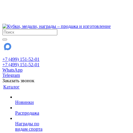
!!! Внимание !!!
6 и 7 августа - магазин работает до 18:00
15 августа - выходной
До сентября Воскресенье - выходной день.
+7 (499) 151-52-01
+7 (499) 151-52-01
WhatsApp
Telegram
Заказать звонок
Каталог
Новинки
Распродажа
Награды по
видам спорта