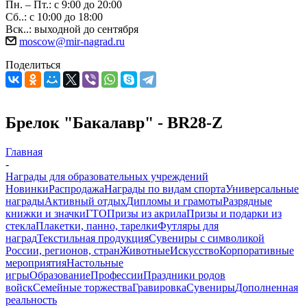
Пн. – Пт.: с 9:00 до 20:00
Сб..: с 10:00 до 18:00
Вск..: выходной до сентября
moscow@mir-nagrad.ru
Поделиться
Брелок "Бакалавр" - BR28-Z
Главная
-
Награды для образовательных учреждений
Новинки
Распродажа
Награды по видам спорта
Универсальные
награды
Активный отдых
Дипломы и грамоты
Разрядные
книжки и значки
ГТО
Призы из акрила
Призы и подарки из
стекла
Плакетки, панно, тарелки
Футляры для
наград
Текстильная продукция
Сувениры с символикой
России, регионов, стран
Животные
Искусство
Корпоративные
мероприятия
Настольные
игры
Образование
Профессии
Праздники родов
войск
Семейные торжества
Гравировка
Сувениры
Дополненная
реальность