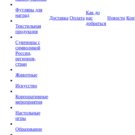
Футляры для
Как до
наград
Доставка
Оплата
нас
Новости
Кон
добраться
Текстильная
продукция
Сувениры с
символикой
России,
регионов,
стран
Животные
Искусство
Корпоративные
мероприятия
Настольные
игры
Образование