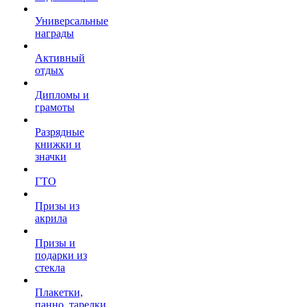
Универсальные
награды
Активный
отдых
Дипломы и
грамоты
Разрядные
книжки и
значки
ГТО
Призы из
акрила
Призы и
подарки из
стекла
Плакетки,
панно, тарелки