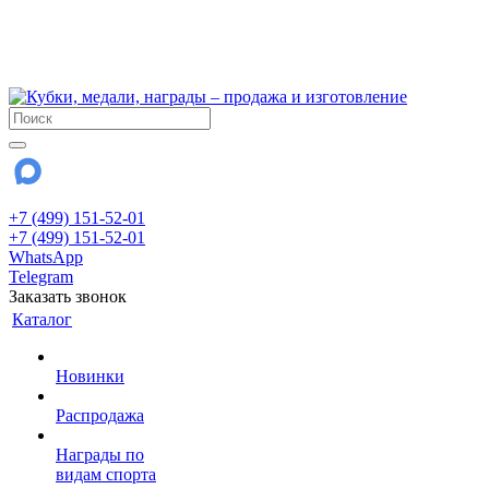
!!! Внимание !!!
6 и 7 августа - магазин работает до 18:00
15 августа - выходной
До сентября Воскресенье - выходной день.
+7 (499) 151-52-01
+7 (499) 151-52-01
WhatsApp
Telegram
Заказать звонок
Каталог
Новинки
Распродажа
Награды по
видам спорта