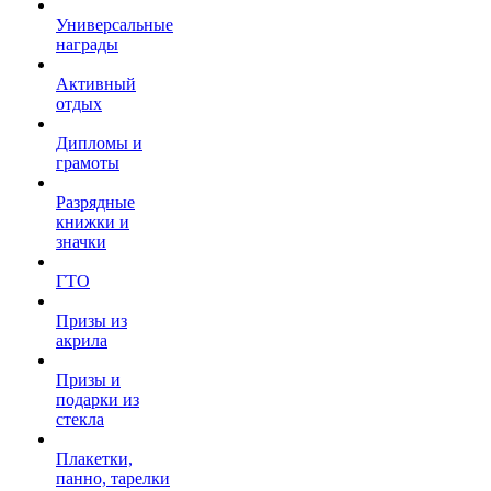
Универсальные
награды
Активный
отдых
Дипломы и
грамоты
Разрядные
книжки и
значки
ГТО
Призы из
акрила
Призы и
подарки из
стекла
Плакетки,
панно, тарелки