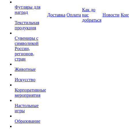
Футляры для
Как до
наград
Доставка
Оплата
нас
Новости
Кон
добраться
Текстильная
продукция
Сувениры с
символикой
России,
регионов,
стран
Животные
Искусство
Корпоративные
мероприятия
Настольные
игры
Образование