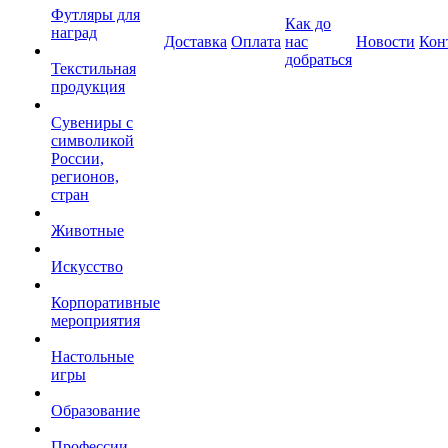
Футляры для
Как до
наград
Доставка
Оплата
нас
Новости
Кон
добраться
Текстильная
продукция
Сувениры с
символикой
России,
регионов,
стран
Животные
Искусство
Корпоративные
мероприятия
Настольные
игры
Образование
Профессии