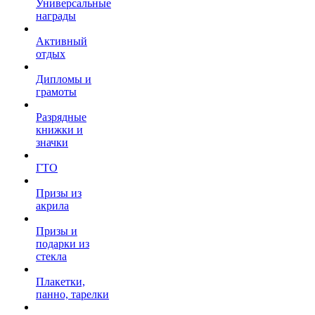
Универсальные
награды
Активный
отдых
Дипломы и
грамоты
Разрядные
книжки и
значки
ГТО
Призы из
акрила
Призы и
подарки из
стекла
Плакетки,
панно, тарелки