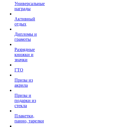
Универсальные
награды
Активный
отдых
Дипломы и
грамоты
Разрядные
книжки и
значки
ГТО
Призы из
акрила
Призы и
подарки из
стекла
Плакетки,
панно, тарелки