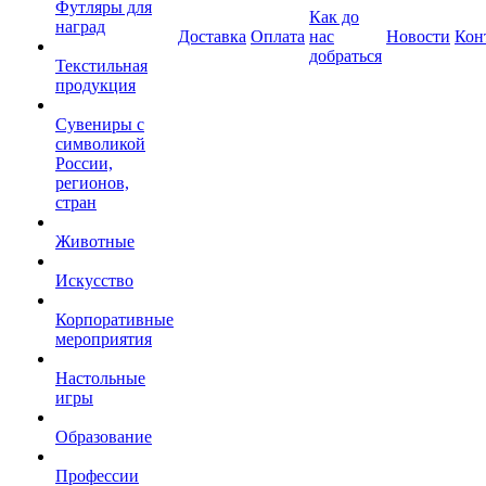
Футляры для
Как до
наград
Доставка
Оплата
нас
Новости
Кон
добраться
Текстильная
продукция
Сувениры с
символикой
России,
регионов,
стран
Животные
Искусство
Корпоративные
мероприятия
Настольные
игры
Образование
Профессии