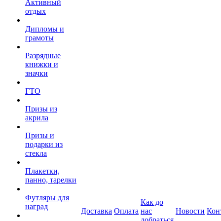
Активный
отдых
Дипломы и
грамоты
Разрядные
книжки и
значки
ГТО
Призы из
акрила
Призы и
подарки из
стекла
Плакетки,
панно, тарелки
Футляры для
Как до
наград
Доставка
Оплата
нас
Новости
Кон
добраться