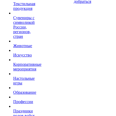
добраться
Текстильная
продукция
Сувениры с
символикой
России,
регионов,
стран
Животные
Искусство
Корпоративные
мероприятия
Настольные
игры
Образование
Профессии
Праздники
родов войск