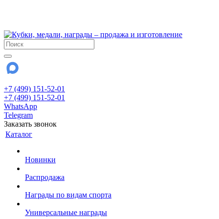
!!! Внимание !!!
28 июля и 3 августа - магазин работает до 18:00
До сентября Воскресенье - выходной день.
+7 (499) 151-52-01
+7 (499) 151-52-01
WhatsApp
Telegram
Заказать звонок
Каталог
Новинки
Распродажа
Награды по видам спорта
Универсальные награды