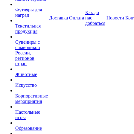
Футляры для
Как до
наград
Доставка
Оплата
нас
Новости
Кон
добраться
Текстильная
продукция
Сувениры с
символикой
России,
регионов,
стран
Животные
Искусство
Корпоративные
мероприятия
Настольные
игры
Образование