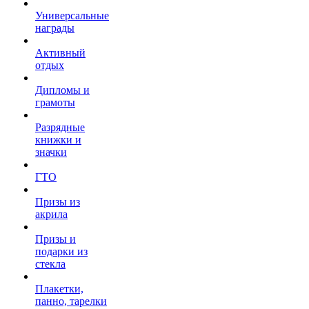
Универсальные
награды
Активный
отдых
Дипломы и
грамоты
Разрядные
книжки и
значки
ГТО
Призы из
акрила
Призы и
подарки из
стекла
Плакетки,
панно, тарелки