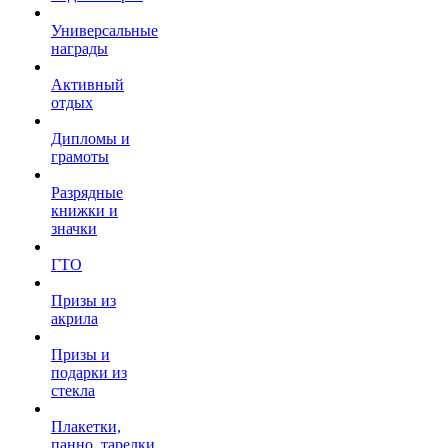
Универсальные
награды
Активный
отдых
Дипломы и
грамоты
Разрядные
книжки и
значки
ГТО
Призы из
акрила
Призы и
подарки из
стекла
Плакетки,
панно, тарелки