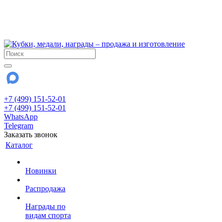
!!! Внимание !!!
6 и 7 августа - магазин работает до 18:00
15 августа - выходной
До сентября Воскресенье - выходной день.
+7 (499) 151-52-01
+7 (499) 151-52-01
WhatsApp
Telegram
Заказать звонок
Каталог
Новинки
Распродажа
Награды по
видам спорта