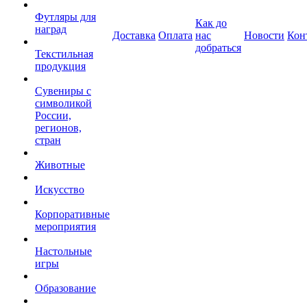
Футляры для
Как до
наград
Доставка
Оплата
нас
Новости
Кон
добраться
Текстильная
продукция
Сувениры с
символикой
России,
регионов,
стран
Животные
Искусство
Корпоративные
мероприятия
Настольные
игры
Образование