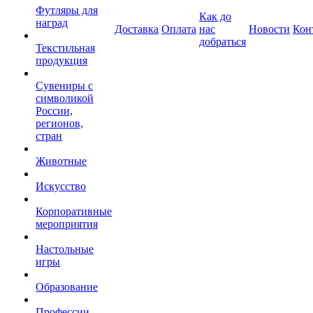
Футляры для
Как до
наград
Доставка
Оплата
нас
Новости
Кон
добраться
Текстильная
продукция
Сувениры с
символикой
России,
регионов,
стран
Животные
Искусство
Корпоративные
мероприятия
Настольные
игры
Образование
Профессии