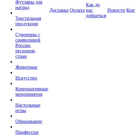
Футляры для
Как до
наград
Доставка
Оплата
нас
Новости
Кон
добраться
Текстильная
продукция
Сувениры с
символикой
России,
регионов,
стран
Животные
Искусство
Корпоративные
мероприятия
Настольные
игры
Образование
Профессии