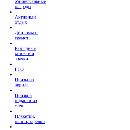
Универсальные
награды
Активный
отдых
Дипломы и
грамоты
Разрядные
книжки и
значки
ГТО
Призы из
акрила
Призы и
подарки из
стекла
Плакетки,
панно, тарелки