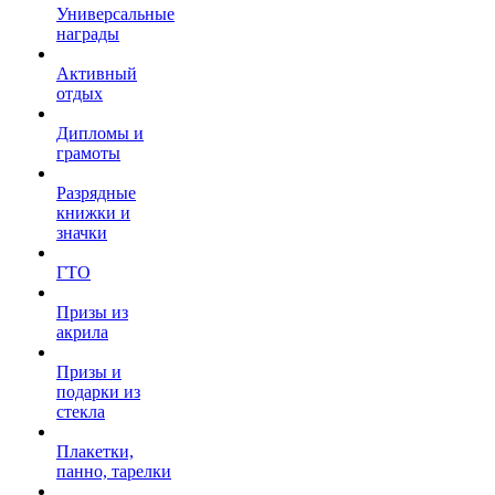
Универсальные
награды
Активный
отдых
Дипломы и
грамоты
Разрядные
книжки и
значки
ГТО
Призы из
акрила
Призы и
подарки из
стекла
Плакетки,
панно, тарелки