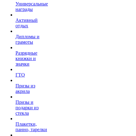
Универсальные
награды
Активный
отдых
Дипломы и
грамоты
Разрядные
книжки и
значки
ГТО
Призы из
акрила
Призы и
подарки из
стекла
Плакетки,
панно, тарелки