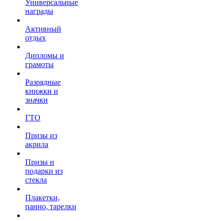
Универсальные
награды
Активный
отдых
Дипломы и
грамоты
Разрядные
книжки и
значки
ГТО
Призы из
акрила
Призы и
подарки из
стекла
Плакетки,
панно, тарелки