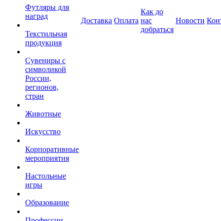
Футляры для
Как до
наград
Доставка
Оплата
нас
Новости
Кон
добраться
Текстильная
продукция
Сувениры с
символикой
России,
регионов,
стран
Животные
Искусство
Корпоративные
мероприятия
Настольные
игры
Образование
Профессии