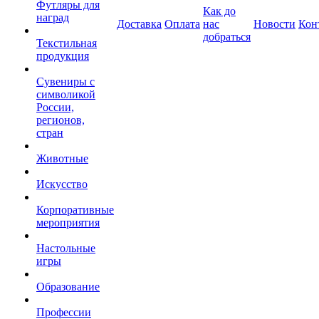
Футляры для
Как до
наград
Доставка
Оплата
нас
Новости
Кон
добраться
Текстильная
продукция
Сувениры с
символикой
России,
регионов,
стран
Животные
Искусство
Корпоративные
мероприятия
Настольные
игры
Образование
Профессии