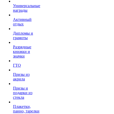
Универсальные
награды
Активный
отдых
Дипломы и
грамоты
Разрядные
книжки и
значки
ГТО
Призы из
акрила
Призы и
подарки из
стекла
Плакетки,
панно, тарелки