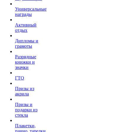
Универсальные
награды
Активный
отдых
Дипломы и
грамоты
Разрядные
книжки и
значки
ГТО
Призы из
акрила
Призы и
подарки из
стекла
Плакетки,
панно, тарелки