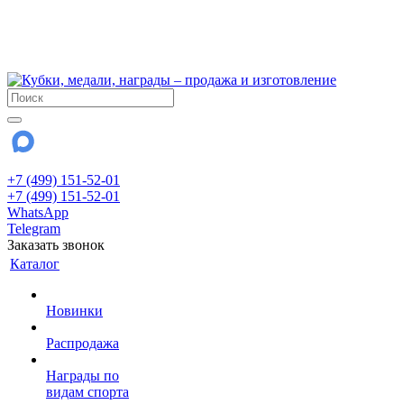
!!! Внимание !!!
6 и 7 августа - магазин работает до 18:00
15 августа - выходной
До сентября Воскресенье - выходной день.
+7 (499) 151-52-01
+7 (499) 151-52-01
WhatsApp
Telegram
Заказать звонок
Каталог
Новинки
Распродажа
Награды по
видам спорта