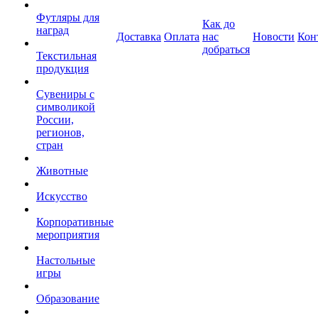
Футляры для
Как до
наград
Доставка
Оплата
нас
Новости
Кон
добраться
Текстильная
продукция
Сувениры с
символикой
России,
регионов,
стран
Животные
Искусство
Корпоративные
мероприятия
Настольные
игры
Образование