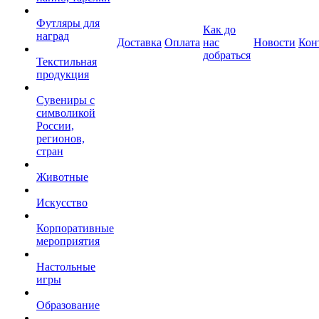
Футляры для
Как до
наград
Доставка
Оплата
нас
Новости
Кон
добраться
Текстильная
продукция
Сувениры с
символикой
России,
регионов,
стран
Животные
Искусство
Корпоративные
мероприятия
Настольные
игры
Образование