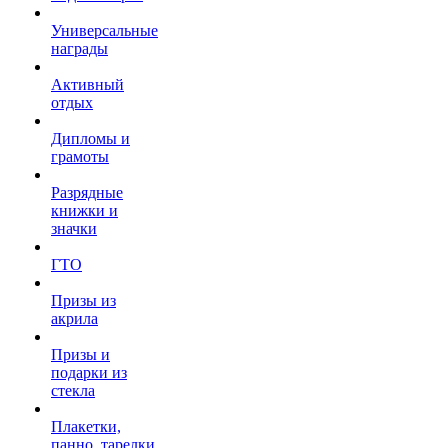
Универсальные
награды
Активный
отдых
Дипломы и
грамоты
Разрядные
книжки и
значки
ГТО
Призы из
акрила
Призы и
подарки из
стекла
Плакетки,
панно, тарелки