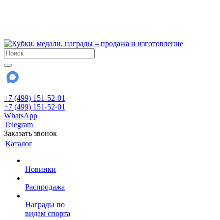
!!! Внимание !!!
6 и 7 августа - магазин работает до 18:00
15 августа - выходной
До сентября Воскресенье - выходной день.
+7 (499) 151-52-01
+7 (499) 151-52-01
WhatsApp
Telegram
Заказать звонок
Каталог
Новинки
Распродажа
Награды по
видам спорта