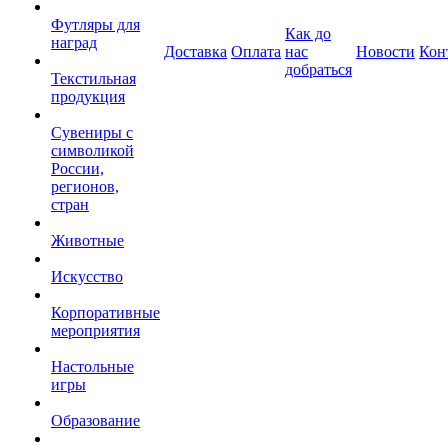
Футляры для
Как до
наград
Доставка
Оплата
нас
Новости
Кон
добраться
Текстильная
продукция
Сувениры с
символикой
России,
регионов,
стран
Животные
Искусство
Корпоративные
мероприятия
Настольные
игры
Образование