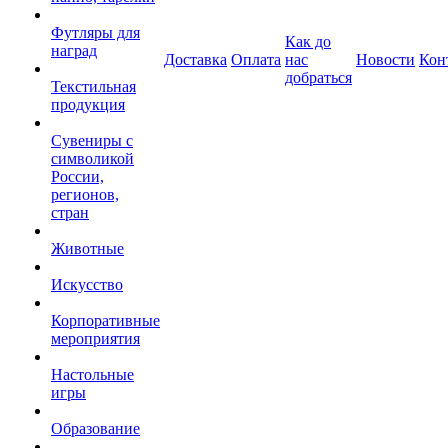
Футляры для
Как до
наград
Доставка
Оплата
нас
Новости
Кон
добраться
Текстильная
продукция
Сувениры с
символикой
России,
регионов,
стран
Животные
Искусство
Корпоративные
мероприятия
Настольные
игры
Образование