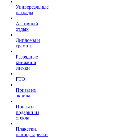
Универсальные
награды
Активный
отдых
Дипломы и
грамоты
Разрядные
книжки и
значки
ГТО
Призы из
акрила
Призы и
подарки из
стекла
Плакетки,
панно, тарелки