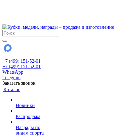
!!! Внимание !!!
6 и 7 августа - магазин работает до 18:00
15 августа - выходной
До сентября Воскресенье - выходной день.
+7 (499) 151-52-01
+7 (499) 151-52-01
WhatsApp
Telegram
Заказать звонок
Каталог
Новинки
Распродажа
Награды по
видам спорта