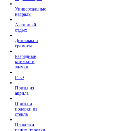
Универсальные
награды
Активный
отдых
Дипломы и
грамоты
Разрядные
книжки и
значки
ГТО
Призы из
акрила
Призы и
подарки из
стекла
Плакетки,
панно, тарелки