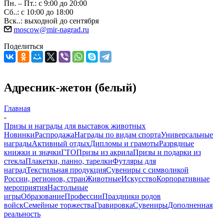
Пн. – Пт.: с 9:00 до 20:00
Сб..: с 10:00 до 18:00
Вск..: выходной до сентября
moscow@mir-nagrad.ru
Поделиться
Адресник-жетон (белый)
Главная
-
Призы и награды для выставок животных
Новинки
Распродажа
Награды по видам спорта
Универсальные
награды
Активный отдых
Дипломы и грамоты
Разрядные
книжки и значки
ГТО
Призы из акрила
Призы и подарки из
стекла
Плакетки, панно, тарелки
Футляры для
наград
Текстильная продукция
Сувениры с символикой
России, регионов, стран
Животные
Искусство
Корпоративные
мероприятия
Настольные
игры
Образование
Профессии
Праздники родов
войск
Семейные торжества
Гравировка
Сувениры
Дополненная
реальность