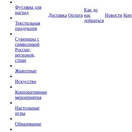
Футляры для
Как до
наград
Доставка
Оплата
нас
Новости
Кон
добраться
Текстильная
продукция
Сувениры с
символикой
России,
регионов,
стран
Животные
Искусство
Корпоративные
мероприятия
Настольные
игры
Образование