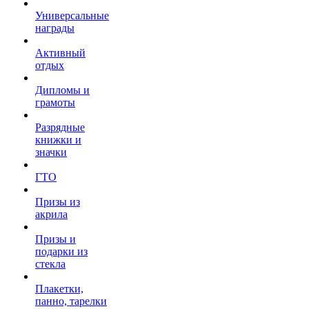
Универсальные
награды
Активный
отдых
Дипломы и
грамоты
Разрядные
книжки и
значки
ГТО
Призы из
акрила
Призы и
подарки из
стекла
Плакетки,
панно, тарелки