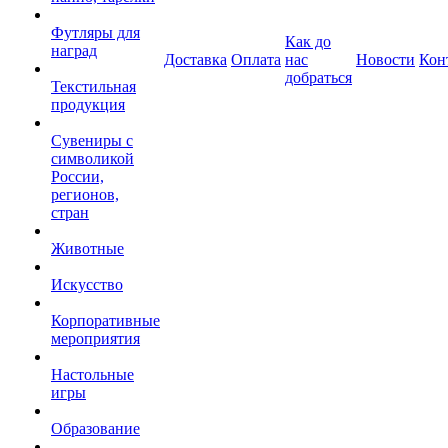
Футляры для
Как до
наград
Доставка
Оплата
нас
Новости
Кон
добраться
Текстильная
продукция
Сувениры с
символикой
России,
регионов,
стран
Животные
Искусство
Корпоративные
мероприятия
Настольные
игры
Образование