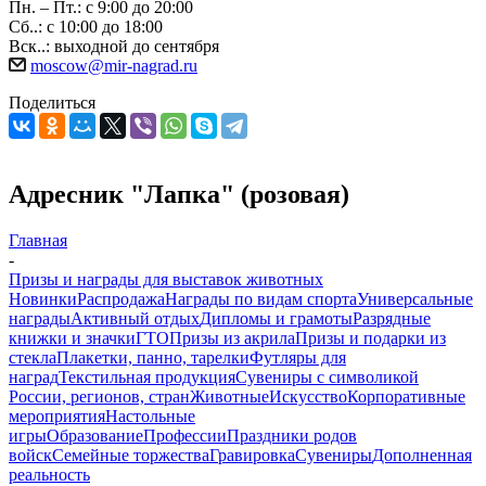
Пн. – Пт.: с 9:00 до 20:00
Сб..: с 10:00 до 18:00
Вск..: выходной до сентября
moscow@mir-nagrad.ru
Поделиться
Адресник "Лапка" (розовая)
Главная
-
Призы и награды для выставок животных
Новинки
Распродажа
Награды по видам спорта
Универсальные
награды
Активный отдых
Дипломы и грамоты
Разрядные
книжки и значки
ГТО
Призы из акрила
Призы и подарки из
стекла
Плакетки, панно, тарелки
Футляры для
наград
Текстильная продукция
Сувениры с символикой
России, регионов, стран
Животные
Искусство
Корпоративные
мероприятия
Настольные
игры
Образование
Профессии
Праздники родов
войск
Семейные торжества
Гравировка
Сувениры
Дополненная
реальность