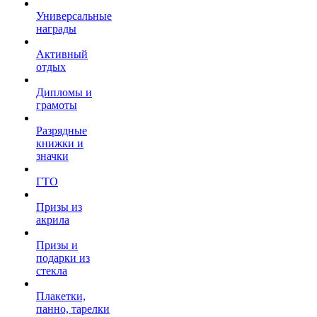
Универсальные
награды
Активный
отдых
Дипломы и
грамоты
Разрядные
книжки и
значки
ГТО
Призы из
акрила
Призы и
подарки из
стекла
Плакетки,
панно, тарелки