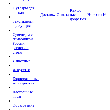
Футляры для
Как до
наград
Доставка
Оплата
нас
Новости
Кон
добраться
Текстильная
продукция
Сувениры с
символикой
России,
регионов,
стран
Животные
Искусство
Корпоративные
мероприятия
Настольные
игры
Образование