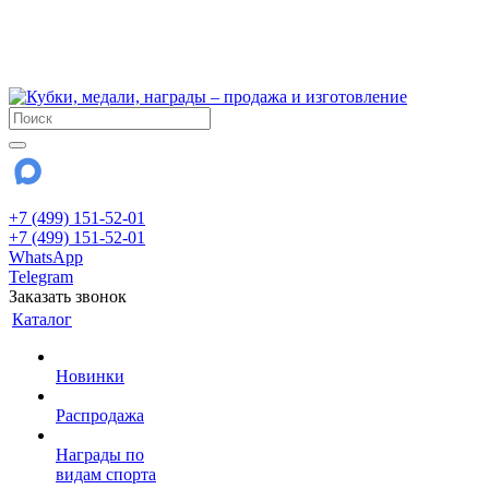
!!! Внимание !!!
6 и 7 августа - магазин работает до 18:00
15 августа - выходной
До сентября Воскресенье - выходной день.
+7 (499) 151-52-01
+7 (499) 151-52-01
WhatsApp
Telegram
Заказать звонок
Каталог
Новинки
Распродажа
Награды по
видам спорта