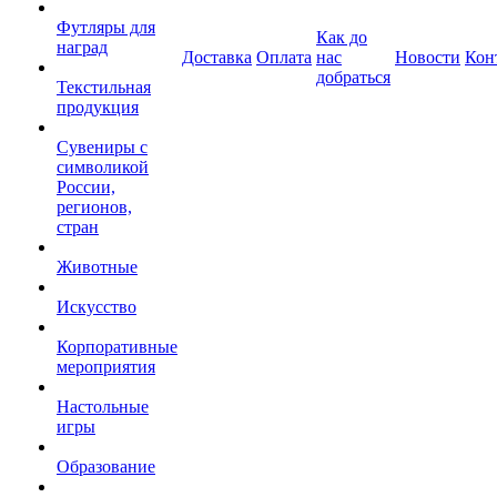
Футляры для
Как до
наград
Доставка
Оплата
нас
Новости
Кон
добраться
Текстильная
продукция
Сувениры с
символикой
России,
регионов,
стран
Животные
Искусство
Корпоративные
мероприятия
Настольные
игры
Образование