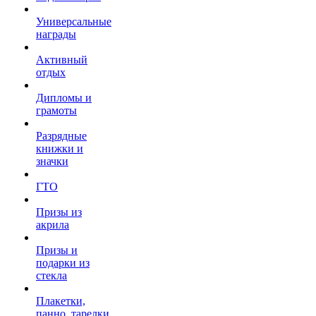
Универсальные
награды
Активный
отдых
Дипломы и
грамоты
Разрядные
книжки и
значки
ГТО
Призы из
акрила
Призы и
подарки из
стекла
Плакетки,
панно, тарелки