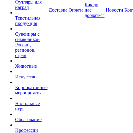
Футляры для
Как до
наград
Доставка
Оплата
нас
Новости
Кон
добраться
Текстильная
продукция
Сувениры с
символикой
России,
регионов,
стран
Животные
Искусство
Корпоративные
мероприятия
Настольные
игры
Образование
Профессии