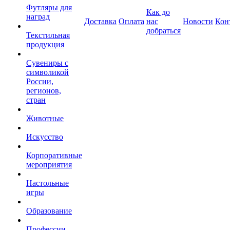
Футляры для
Как до
наград
Доставка
Оплата
нас
Новости
Кон
добраться
Текстильная
продукция
Сувениры с
символикой
России,
регионов,
стран
Животные
Искусство
Корпоративные
мероприятия
Настольные
игры
Образование
Профессии