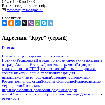
Сб..: с 10:00 до 18:00
Вск..: выходной до сентября
moscow@mir-nagrad.ru
Поделиться
Адресник "Круг" (серый)
Главная
-
Призы и награды для выставок животных
Новинки
Распродажа
Награды по видам спорта
Универсальные
награды
Активный отдых
Дипломы и грамоты
Разрядные
книжки и значки
ГТО
Призы из акрила
Призы и подарки из
стекла
Плакетки, панно, тарелки
Футляры для
наград
Текстильная продукция
Сувениры с символикой
России, регионов, стран
Животные
Искусство
Корпоративные
мероприятия
Настольные
игры
Образование
Профессии
Праздники родов
войск
Семейные торжества
Гравировка
Сувениры
Дополненная
реальность
-