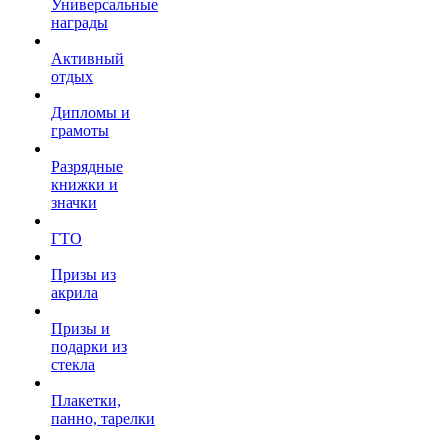
Универсальные
награды
Активный
отдых
Дипломы и
грамоты
Разрядные
книжки и
значки
ГТО
Призы из
акрила
Призы и
подарки из
стекла
Плакетки,
панно, тарелки