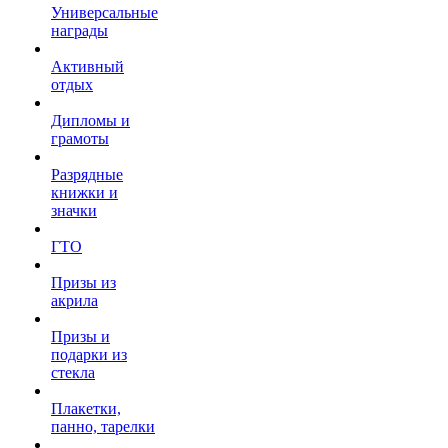
Универсальные
награды
Активный
отдых
Дипломы и
грамоты
Разрядные
книжки и
значки
ГТО
Призы из
акрила
Призы и
подарки из
стекла
Плакетки,
панно, тарелки