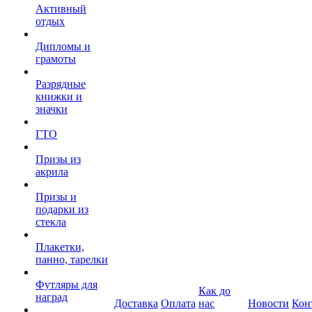
Активный
отдых
Дипломы и
грамоты
Разрядные
книжки и
значки
ГТО
Призы из
акрила
Призы и
подарки из
стекла
Плакетки,
панно, тарелки
Футляры для
Как до
наград
Доставка
Оплата
нас
Новости
Кон