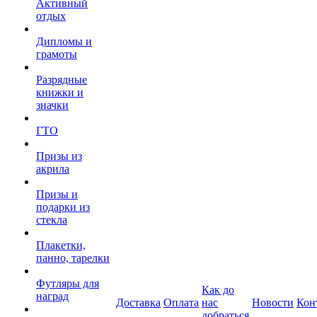
Активный
отдых
Дипломы и
грамоты
Разрядные
книжки и
значки
ГТО
Призы из
акрила
Призы и
подарки из
стекла
Плакетки,
панно, тарелки
Футляры для
Как до
наград
Доставка
Оплата
нас
Новости
Кон
добраться