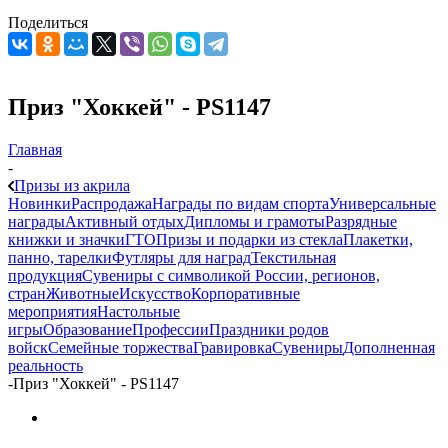
Поделиться
Приз "Хоккей" - PS1147
Главная
-
Призы из акрила
Новинки
Распродажа
Награды по видам спорта
Универсальные
награды
Активный отдых
Дипломы и грамоты
Разрядные
книжки и значки
ГТО
Призы и подарки из стекла
Плакетки,
панно, тарелки
Футляры для наград
Текстильная
продукция
Сувениры с символикой России, регионов,
стран
Животные
Искусство
Корпоративные
мероприятия
Настольные
игры
Образование
Профессии
Праздники родов
войск
Семейные торжества
Гравировка
Сувениры
Дополненная
реальность
-
Приз "Хоккей" - PS1147