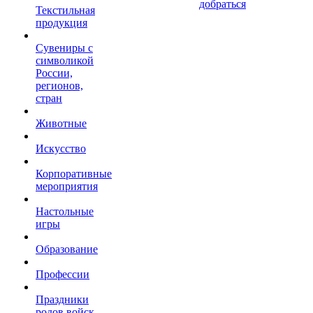
добраться
Текстильная
продукция
Сувениры с
символикой
России,
регионов,
стран
Животные
Искусство
Корпоративные
мероприятия
Настольные
игры
Образование
Профессии
Праздники
родов войск