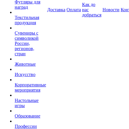
Футляры для
Как до
наград
Доставка
Оплата
нас
Новости
Кон
добраться
Текстильная
продукция
Сувениры с
символикой
России,
регионов,
стран
Животные
Искусство
Корпоративные
мероприятия
Настольные
игры
Образование
Профессии