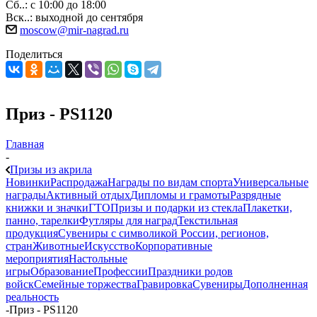
Сб..: с 10:00 до 18:00
Вск..: выходной до сентября
moscow@mir-nagrad.ru
Поделиться
Приз - PS1120
Главная
-
Призы из акрила
Новинки
Распродажа
Награды по видам спорта
Универсальные
награды
Активный отдых
Дипломы и грамоты
Разрядные
книжки и значки
ГТО
Призы и подарки из стекла
Плакетки,
панно, тарелки
Футляры для наград
Текстильная
продукция
Сувениры с символикой России, регионов,
стран
Животные
Искусство
Корпоративные
мероприятия
Настольные
игры
Образование
Профессии
Праздники родов
войск
Семейные торжества
Гравировка
Сувениры
Дополненная
реальность
-
Приз - PS1120