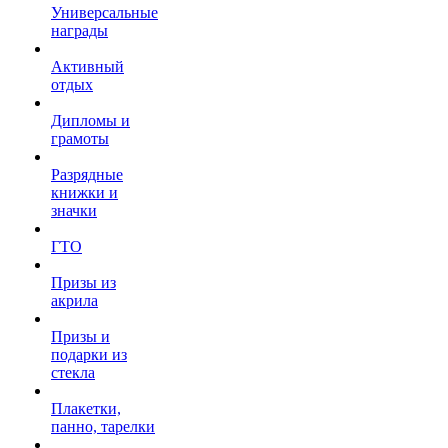
Универсальные
награды
Активный
отдых
Дипломы и
грамоты
Разрядные
книжки и
значки
ГТО
Призы из
акрила
Призы и
подарки из
стекла
Плакетки,
панно, тарелки