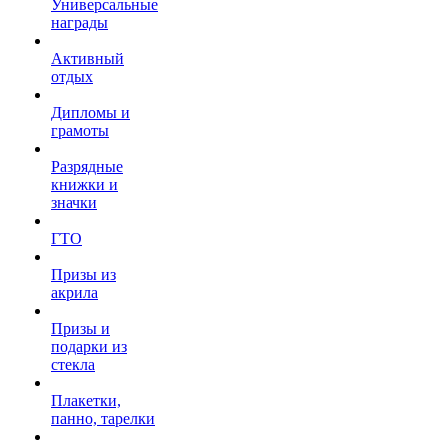
Универсальные
награды
Активный
отдых
Дипломы и
грамоты
Разрядные
книжки и
значки
ГТО
Призы из
акрила
Призы и
подарки из
стекла
Плакетки,
панно, тарелки