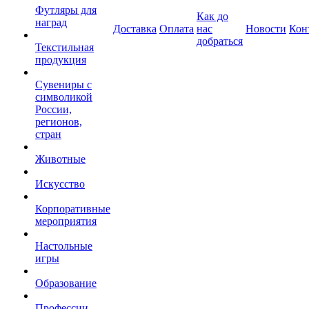
Футляры для
Как до
наград
Доставка
Оплата
нас
Новости
Кон
добраться
Текстильная
продукция
Сувениры с
символикой
России,
регионов,
стран
Животные
Искусство
Корпоративные
мероприятия
Настольные
игры
Образование
Профессии