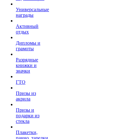
Универсальные
награды
Активный
отдых
Дипломы и
грамоты
Разрядные
книжки и
значки
ГТО
Призы из
акрила
Призы и
подарки из
стекла
Плакетки,
панно, тарелки