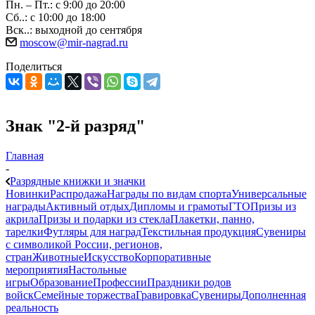
Пн. – Пт.: с 9:00 до 20:00
Сб..: с 10:00 до 18:00
Вск..: выходной до сентября
moscow@mir-nagrad.ru
Поделиться
Знак "2-й разряд"
Главная
-
Разрядные книжки и значки
Новинки
Распродажа
Награды по видам спорта
Универсальные
награды
Активный отдых
Дипломы и грамоты
ГТО
Призы из
акрила
Призы и подарки из стекла
Плакетки, панно,
тарелки
Футляры для наград
Текстильная продукция
Сувениры
с символикой России, регионов,
стран
Животные
Искусство
Корпоративные
мероприятия
Настольные
игры
Образование
Профессии
Праздники родов
войск
Семейные торжества
Гравировка
Сувениры
Дополненная
реальность