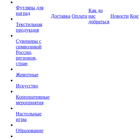
Футляры для
Как до
наград
Доставка
Оплата
нас
Новости
Кон
добраться
Текстильная
продукция
Сувениры с
символикой
России,
регионов,
стран
Животные
Искусство
Корпоративные
мероприятия
Настольные
игры
Образование