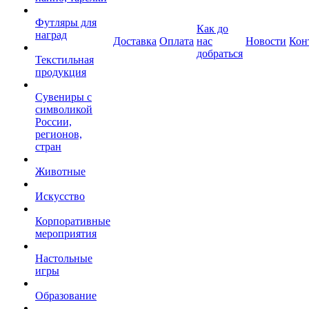
Футляры для
Как до
наград
Доставка
Оплата
нас
Новости
Кон
добраться
Текстильная
продукция
Сувениры с
символикой
России,
регионов,
стран
Животные
Искусство
Корпоративные
мероприятия
Настольные
игры
Образование