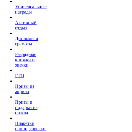
Универсальные
награды
Активный
отдых
Дипломы и
грамоты
Разрядные
книжки и
значки
ГТО
Призы из
акрила
Призы и
подарки из
стекла
Плакетки,
панно, тарелки