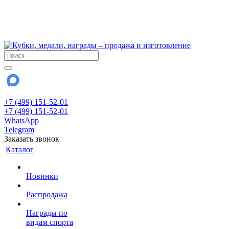
!!! Внимание !!!
6 и 7 августа - магазин работает до 18:00
15 августа - выходной
До сентября Воскресенье - выходной день.
+7 (499) 151-52-01
+7 (499) 151-52-01
WhatsApp
Telegram
Заказать звонок
Каталог
Новинки
Распродажа
Награды по
видам спорта