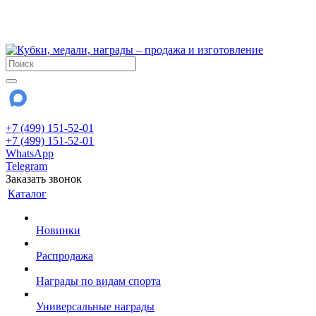
!!! Внимание !!!
28 июля и 3 августа - магазин работает до 18:00
До сентября Воскресенье - выходной день.
+7 (499) 151-52-01
+7 (499) 151-52-01
WhatsApp
Telegram
Заказать звонок
Каталог
Новинки
Распродажа
Награды по видам спорта
Универсальные награды