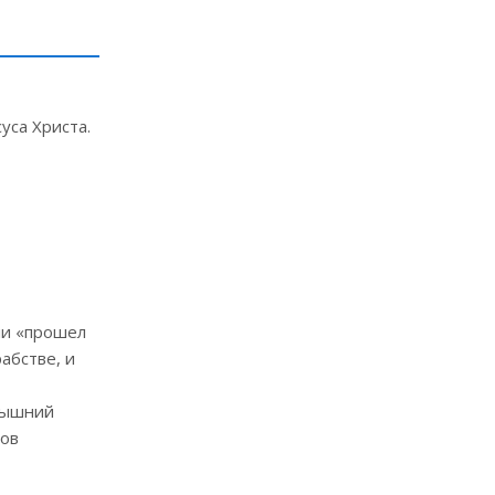
уса Христа.
ли «прошел
абстве, и
евышний
хов