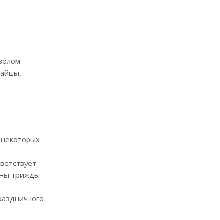
мволом
зайцы,
 некоторых
иветствует
лжны трижды
праздничного