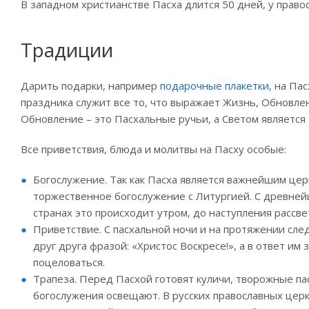
В западном христианстве Пасха длится 50 дней, у правос
Традиции
Дарить подарки, например
подарочные плакетки
, на Па
праздника служит все то, что выражает Жизнь, Обновле
Обновление – это Пасхальные ручьи, а Светом является
Все приветствия, блюда и молитвы на Пасху особые:
Богослужение. Так как Пасха является важнейшим це
торжественное богослужение с Литургией. С древней
странах это происходит утром, до наступления рассве
Приветствие. С пасхальной ночи и на протяжении сл
друг друга фразой: «Христос Воскресе!», а в ответ и
поцеловаться.
Трапеза. Перед Пасхой готовят куличи, творожные па
богослужения освещают. В русских православных цер