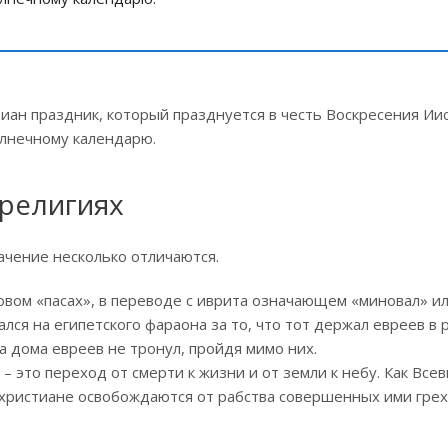
иан праздник, который празднуется в честь Воскресения Иис
олнечному календарю.
 религиях
начение несколько отличаются.
словом «пасах», в переводе с иврита означающем «миновал» и
лся на египетского фараона за то, что тот держал евреев в р
а дома евреев не тронул, пройдя мимо них.
– это переход от смерти к жизни и от земли к небу. Как Вс
и христиане освобождаются от рабства совершенных ими гре