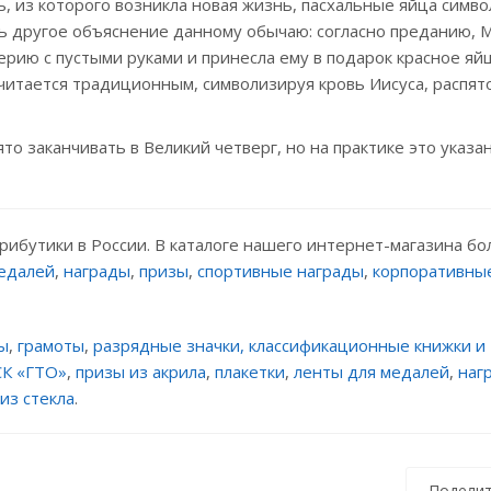
, из которого возникла новая жизнь, пасхальные яйца симв
ть другое объяснение данному обычаю: согласно преданию, 
рию с пустыми руками и принесла ему в подарок красное яйц
считается традиционным, символизируя кровь Иисуса, распят
о заканчивать в Великий четверг, но на практике это указа
рибутики в России. В каталоге нашего интернет-магазина б
едалей
,
награды
,
призы
,
спортивные награды
,
корпоративны
ы
,
грамоты
,
разрядные значки, классификационные книжки и
СК «ГТО»
,
призы из акрила
,
плакетки
,
ленты для медалей
,
наг
из стекла
.
Поделит