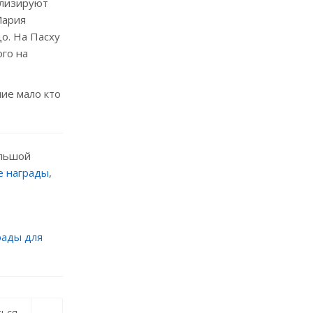
олизируют
Мария
о. На Пасху
ого на
ние мало кто
ольшой
е награды
,
рады для
ься