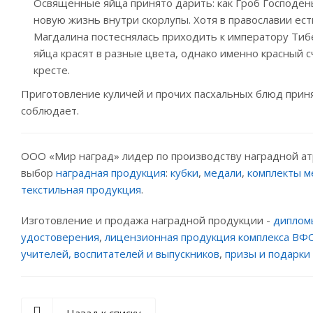
Освященные яйца принято дарить: как Гроб Господень
новую жизнь внутри скорлупы. Хотя в православии ес
Магдалина постеснялась приходить к императору Тибе
яйца красят в разные цвета, однако именно красный 
кресте.
Приготовление куличей и прочих пасхальных блюд принят
соблюдает.
ООО «Мир наград» лидер по производству наградной ат
выбор
наградная продукция
:
кубки
,
медали
,
комплекты м
текстильная продукция
.
Изготовление и продажа наградной продукции -
диплом
удостоверения
,
лицензионная продукция комплекса ВФ
учителей, воспитателей и выпускников
,
призы и подарки 