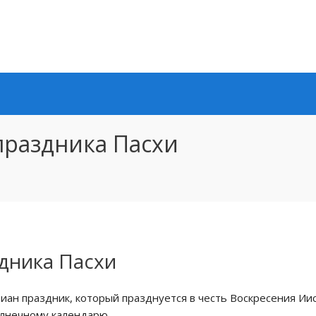
праздника Пасхи
дника Пасхи
иан праздник, который празднуется в честь Воскресения Иис
олнечному календарю.