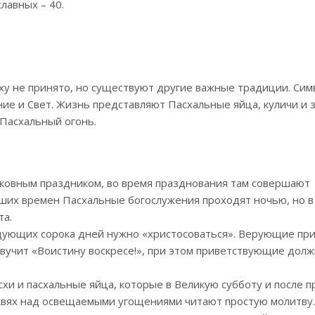
лавных – 40.
сху не принято, но существуют другие важные традиции. Си
ние и Свет. Жизнь представляют Пасхальные яйца, куличи и 
 Пасхальный огонь.
рковным праздником, во время празднования там совершают
ших времен Пасхальные богослужения проходят ночью, но в
та.
едующих сорока дней нужно «христосоваться». Верующие пр
м звучит «Воистину воскресе!», при этом приветствующие до
схи и пасхальные яйца, которые в Великую субботу и после 
квях над освещаемыми угощениями читают простую молитву.