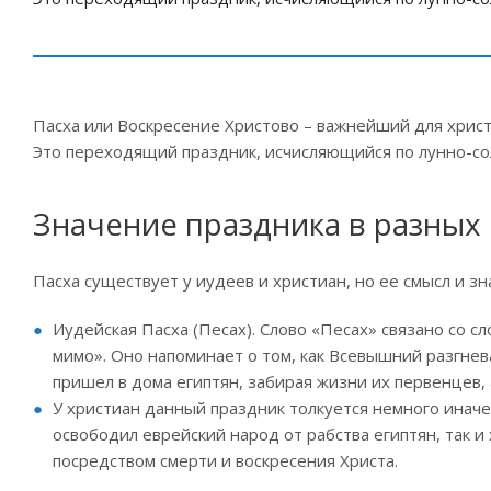
Пасха или Воскресение Христово – важнейший для христ
Это переходящий праздник, исчисляющийся по лунно-с
Значение праздника в разных
Пасха существует у иудеев и христиан, но ее смысл и з
Иудейская Пасха (Песах). Слово «Песах» связано со 
мимо». Оно напоминает о том, как Всевышний разгнева
пришел в дома египтян, забирая жизни их первенцев, 
У христиан данный праздник толкуется немного иначе 
освободил еврейский народ от рабства египтян, так 
посредством смерти и воскресения Христа.