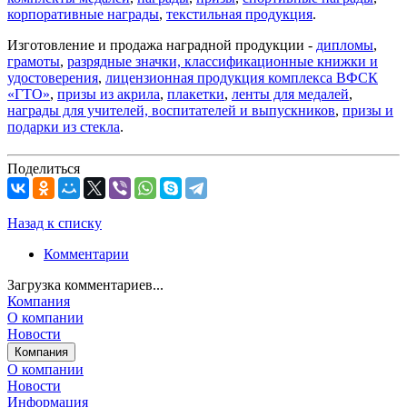
корпоративные награды
,
текстильная продукция
.
Изготовление и продажа наградной продукции -
дипломы
,
грамоты
,
разрядные значки, классификационные книжки и
удостоверения
,
лицензионная продукция комплекса ВФСК
«ГТО»
,
призы из акрила
,
плакетки
,
ленты для медалей
,
награды для учителей, воспитателей и выпускников
,
призы и
подарки из стекла
.
Поделиться
Назад к списку
Комментарии
Загрузка комментариев...
Компания
О компании
Новости
Компания
О компании
Новости
Информация