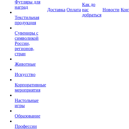
Футляры для
Как до
наград
Доставка
Оплата
нас
Новости
Кон
добраться
Текстильная
продукция
Сувениры с
символикой
России,
регионов,
стран
Животные
Искусство
Корпоративные
мероприятия
Настольные
игры
Образование
Профессии