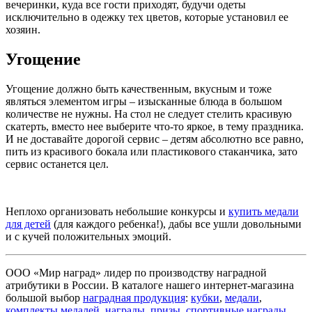
вечеринки, куда все гости приходят, будучи одеты
исключительно в одежку тех цветов, которые установил ее
хозяин.
Угощение
Угощение должно быть качественным, вкусным и тоже
являться элементом игры – изысканные блюда в большом
количестве не нужны. На стол не следует стелить красивую
скатерть, вместо нее выберите что-то яркое, в тему праздника.
И не доставайте дорогой сервис – детям абсолютно все равно,
пить из красивого бокала или пластикового стаканчика, зато
сервис останется цел.
Неплохо организовать небольшие конкурсы и
купить медали
для детей
(для каждого ребенка!), дабы все ушли довольными
и с кучей положительных эмоций.
ООО «Мир наград» лидер по производству наградной
атрибутики в России. В каталоге нашего интернет-магазина
большой выбор
наградная продукция
:
кубки
,
медали
,
комплекты медалей
,
награды
,
призы
,
спортивные награды
,