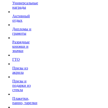
Универсальные
награды
Активный
отдых
Дипломы и
грамоты
Разрядные
книжки и
значки
ГТО
Призы из
акрила
Призы и
подарки из
стекла
Плакетки,
панно, тарелки