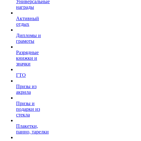
Универсальные
награды
Активный
отдых
Дипломы и
грамоты
Разрядные
книжки и
значки
ГТО
Призы из
акрила
Призы и
подарки из
стекла
Плакетки,
панно, тарелки