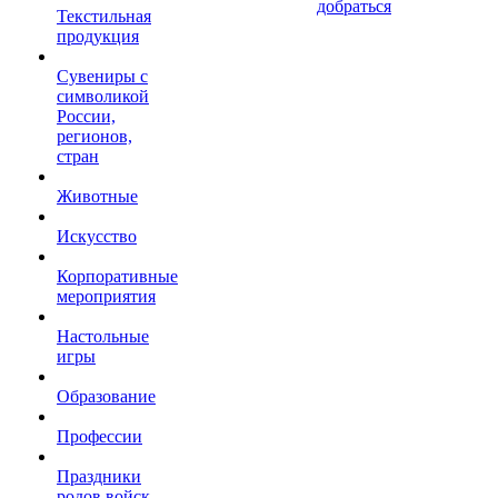
добраться
Текстильная
продукция
Сувениры с
символикой
России,
регионов,
стран
Животные
Искусство
Корпоративные
мероприятия
Настольные
игры
Образование
Профессии
Праздники
родов войск