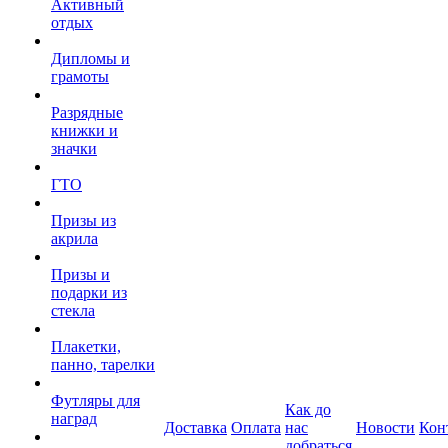
Активный
отдых
Дипломы и
грамоты
Разрядные
книжки и
значки
ГТО
Призы из
акрила
Призы и
подарки из
стекла
Плакетки,
панно, тарелки
Футляры для
Как до
наград
Доставка
Оплата
нас
Новости
Кон
добраться