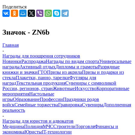
Поделиться
Значок - ZN6b
Главная
-
Награды для поощрения сотрудников
Новинки
Распродажа
Награды по видам спорта
Универсальные
награды
Активный отдых
Дипломы и грамоты
Разрядные
книжки и значки
ГТО
Призы из акрила
Призы и подарки из
стекла
Плакетки, панно, тарелки
Футляры для
наград
Текстильная продукция
Сувениры с символикой
России, регионов, стран
Животные
Искусство
Корпоративные
мероприятия
Настольные
игры
Образование
Профессии
Праздники родов
войск
Семейные торжества
Гравировка
Сувениры
Дополненная
реальность
-
Награды для юристов и адвокатов
Медицина
Полиция
МЧС
Строители
Торговля
Финансы и
экономика
Юристы
IT-технологии