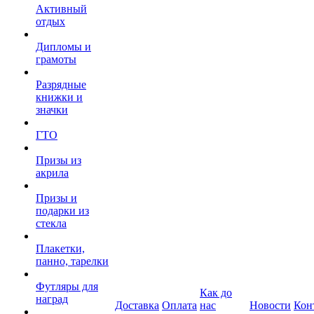
Активный
отдых
Дипломы и
грамоты
Разрядные
книжки и
значки
ГТО
Призы из
акрила
Призы и
подарки из
стекла
Плакетки,
панно, тарелки
Футляры для
Как до
наград
Доставка
Оплата
нас
Новости
Кон