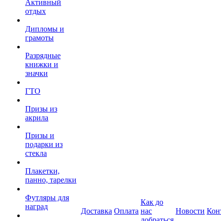
Активный
отдых
Дипломы и
грамоты
Разрядные
книжки и
значки
ГТО
Призы из
акрила
Призы и
подарки из
стекла
Плакетки,
панно, тарелки
Футляры для
Как до
наград
Доставка
Оплата
нас
Новости
Кон
добраться