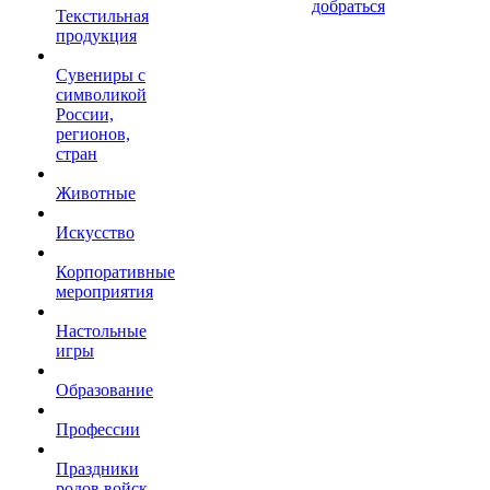
добраться
Текстильная
продукция
Сувениры с
символикой
России,
регионов,
стран
Животные
Искусство
Корпоративные
мероприятия
Настольные
игры
Образование
Профессии
Праздники
родов войск