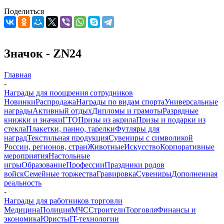
Поделиться
Значок - ZN24
Главная
-
Награды для поощрения сотрудников
Новинки
Распродажа
Награды по видам спорта
Универсальные
награды
Активный отдых
Дипломы и грамоты
Разрядные
книжки и значки
ГТО
Призы из акрила
Призы и подарки из
стекла
Плакетки, панно, тарелки
Футляры для
наград
Текстильная продукция
Сувениры с символикой
России, регионов, стран
Животные
Искусство
Корпоративные
мероприятия
Настольные
игры
Образование
Профессии
Праздники родов
войск
Семейные торжества
Гравировка
Сувениры
Дополненная
реальность
-
Награды для работников торговли
Медицина
Полиция
МЧС
Строители
Торговля
Финансы и
экономика
Юристы
IT-технологии