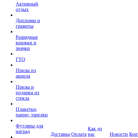
Активный
отдых
Дипломы и
грамоты
Разрядные
книжки и
значки
ГТО
Призы из
акрила
Призы и
подарки из
стекла
Плакетки,
панно, тарелки
Футляры для
Как до
наград
Доставка
Оплата
нас
Новости
Кон