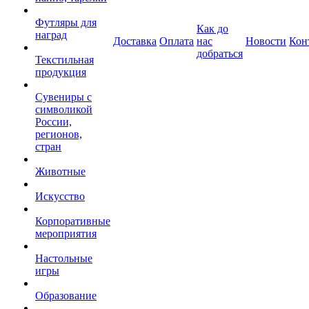
Футляры для
Как до
наград
Доставка
Оплата
нас
Новости
Кон
добраться
Текстильная
продукция
Сувениры с
символикой
России,
регионов,
стран
Животные
Искусство
Корпоративные
мероприятия
Настольные
игры
Образование