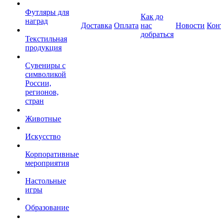
Футляры для
Как до
наград
Доставка
Оплата
нас
Новости
Кон
добраться
Текстильная
продукция
Сувениры с
символикой
России,
регионов,
стран
Животные
Искусство
Корпоративные
мероприятия
Настольные
игры
Образование