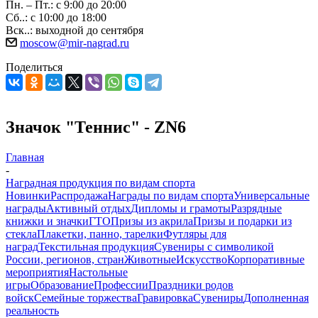
Пн. – Пт.: с 9:00 до 20:00
Сб..: с 10:00 до 18:00
Вск..: выходной до сентября
moscow@mir-nagrad.ru
Поделиться
Значок "Теннис" - ZN6
Главная
-
Наградная продукция по видам спорта
Новинки
Распродажа
Награды по видам спорта
Универсальные
награды
Активный отдых
Дипломы и грамоты
Разрядные
книжки и значки
ГТО
Призы из акрила
Призы и подарки из
стекла
Плакетки, панно, тарелки
Футляры для
наград
Текстильная продукция
Сувениры с символикой
России, регионов, стран
Животные
Искусство
Корпоративные
мероприятия
Настольные
игры
Образование
Профессии
Праздники родов
войск
Семейные торжества
Гравировка
Сувениры
Дополненная
реальность