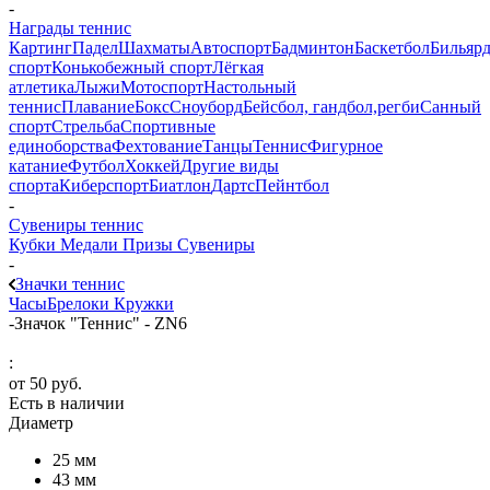
-
Награды теннис
Картинг
Падел
Шахматы
Автоспорт
Бадминтон
Баскетбол
Бильяр
спорт
Конькобежный спорт
Лёгкая
атлетика
Лыжи
Мотоспорт
Настольный
теннис
Плавание
Бокс
Сноуборд
Бейсбол, гандбол,регби
Санный
спорт
Стрельба
Спортивные
единоборства
Фехтование
Танцы
Теннис
Фигурное
катание
Футбол
Хоккей
Другие виды
спорта
Киберспорт
Биатлон
Дартс
Пейнтбол
-
Сувениры теннис
Кубки
Медали
Призы
Сувениры
-
Значки теннис
Часы
Брелоки
Кружки
-
Значок "Теннис" - ZN6
:
от
50 руб.
Есть в наличии
Диаметр
25 мм
43 мм