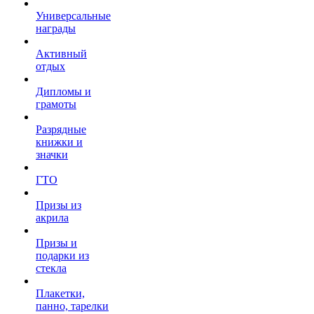
Универсальные
награды
Активный
отдых
Дипломы и
грамоты
Разрядные
книжки и
значки
ГТО
Призы из
акрила
Призы и
подарки из
стекла
Плакетки,
панно, тарелки