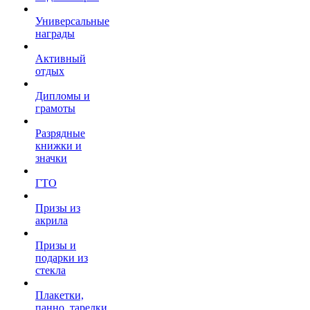
Универсальные
награды
Активный
отдых
Дипломы и
грамоты
Разрядные
книжки и
значки
ГТО
Призы из
акрила
Призы и
подарки из
стекла
Плакетки,
панно, тарелки