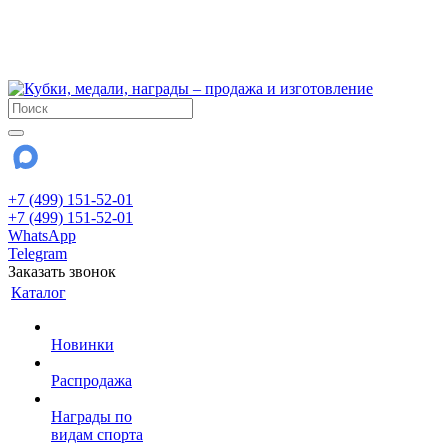
!!! Внимание !!!
6 и 7 августа - магазин работает до 18:00
15 августа - выходной
До сентября Воскресенье - выходной день.
+7 (499) 151-52-01
+7 (499) 151-52-01
WhatsApp
Telegram
Заказать звонок
Каталог
Новинки
Распродажа
Награды по
видам спорта