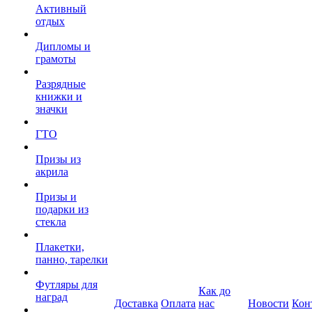
Активный
отдых
Дипломы и
грамоты
Разрядные
книжки и
значки
ГТО
Призы из
акрила
Призы и
подарки из
стекла
Плакетки,
панно, тарелки
Футляры для
Как до
наград
Доставка
Оплата
нас
Новости
Кон