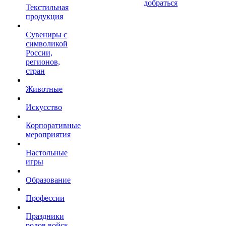
добраться
Текстильная
продукция
Сувениры с
символикой
России,
регионов,
стран
Животные
Искусство
Корпоративные
мероприятия
Настольные
игры
Образование
Профессии
Праздники
родов войск