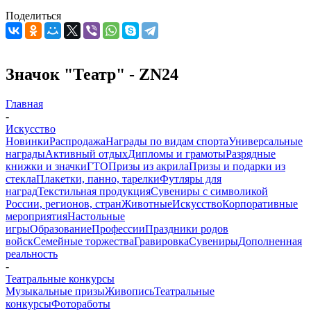
Поделиться
Значок "Театр" - ZN24
Главная
-
Искусство
Новинки
Распродажа
Награды по видам спорта
Универсальные
награды
Активный отдых
Дипломы и грамоты
Разрядные
книжки и значки
ГТО
Призы из акрила
Призы и подарки из
стекла
Плакетки, панно, тарелки
Футляры для
наград
Текстильная продукция
Сувениры с символикой
России, регионов, стран
Животные
Искусство
Корпоративные
мероприятия
Настольные
игры
Образование
Профессии
Праздники родов
войск
Семейные торжества
Гравировка
Сувениры
Дополненная
реальность
-
Театральные конкурсы
Музыкальные призы
Живопись
Театральные
конкурсы
Фотоработы