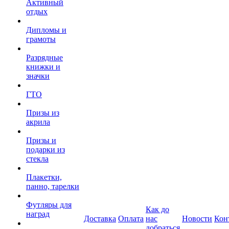
Активный
отдых
Дипломы и
грамоты
Разрядные
книжки и
значки
ГТО
Призы из
акрила
Призы и
подарки из
стекла
Плакетки,
панно, тарелки
Футляры для
Как до
наград
Доставка
Оплата
нас
Новости
Кон
добраться