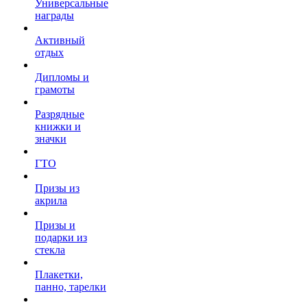
Универсальные
награды
Активный
отдых
Дипломы и
грамоты
Разрядные
книжки и
значки
ГТО
Призы из
акрила
Призы и
подарки из
стекла
Плакетки,
панно, тарелки