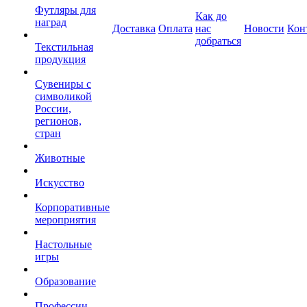
Футляры для
Как до
наград
Доставка
Оплата
нас
Новости
Кон
добраться
Текстильная
продукция
Сувениры с
символикой
России,
регионов,
стран
Животные
Искусство
Корпоративные
мероприятия
Настольные
игры
Образование
Профессии