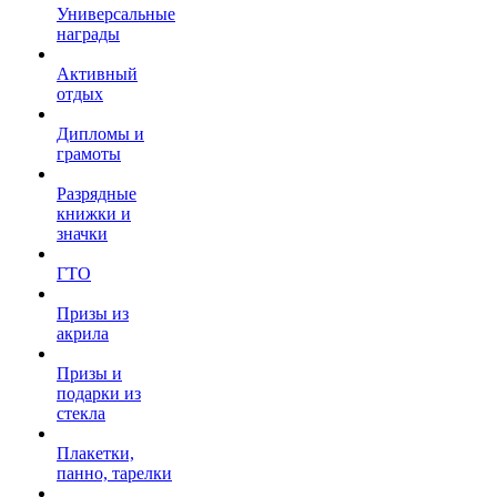
Универсальные
награды
Активный
отдых
Дипломы и
грамоты
Разрядные
книжки и
значки
ГТО
Призы из
акрила
Призы и
подарки из
стекла
Плакетки,
панно, тарелки