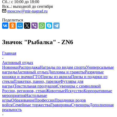
Сб..: с 10:00 до 18:00
Вск..: выходной до сентября
moscow@mir-nagrad.ru
Поделиться
Значок "Рыбалка" - ZN6
Главная
-
Активный отдых
Новинки
Распродажа
Награды по видам спорта
Универсальные
награды
Активный отдых
Дипломы и грамоты
Разрядные
книжки и значки
ГТО
Призы из акрила
Призы и подарки из
стекла
Плакетки, панно, тарелки
Футляры для
наград
Текстильная продукция
Сувениры с символикой
России, регионов, стран
Животные
Искусство
Корпоративные
мероприятия
Настольные
игры
Образование
Профессии
Праздники родов
войск
Семейные торжества
Гравировка
Сувениры
Дополненная
реальность
-