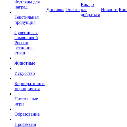
Футляры для
Как до
наград
Доставка
Оплата
нас
Новости
Кон
добраться
Текстильная
продукция
Сувениры с
символикой
России,
регионов,
стран
Животные
Искусство
Корпоративные
мероприятия
Настольные
игры
Образование
Профессии