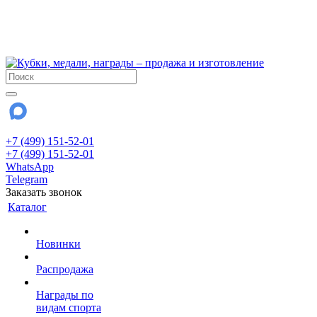
!!! Внимание !!!
6 и 7 августа - магазин работает до 18:00
15 августа - выходной
До сентября Воскресенье - выходной день.
+7 (499) 151-52-01
+7 (499) 151-52-01
WhatsApp
Telegram
Заказать звонок
Каталог
Новинки
Распродажа
Награды по
видам спорта