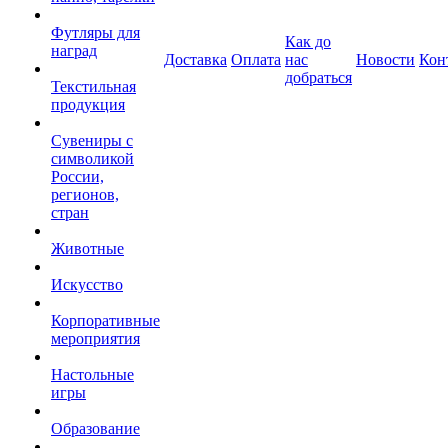
Футляры для
Как до
наград
Доставка
Оплата
нас
Новости
Кон
добраться
Текстильная
продукция
Сувениры с
символикой
России,
регионов,
стран
Животные
Искусство
Корпоративные
мероприятия
Настольные
игры
Образование