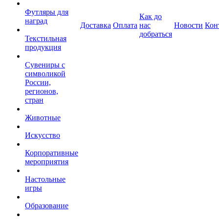
Футляры для
Как до
наград
Доставка
Оплата
нас
Новости
Кон
добраться
Текстильная
продукция
Сувениры с
символикой
России,
регионов,
стран
Животные
Искусство
Корпоративные
мероприятия
Настольные
игры
Образование