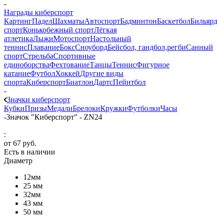
-
Награды киберспорт
Картинг
Падел
Шахматы
Автоспорт
Бадминтон
Баскетбол
Бильяр
спорт
Конькобежный спорт
Лёгкая
атлетика
Лыжи
Мотоспорт
Настольный
теннис
Плавание
Бокс
Сноуборд
Бейсбол, гандбол,регби
Санный
спорт
Стрельба
Спортивные
единоборства
Фехтование
Танцы
Теннис
Фигурное
катание
Футбол
Хоккей
Другие виды
спорта
Киберспорт
Биатлон
Дартс
Пейнтбол
-
Значки киберспорт
Кубки
Призы
Медали
Брелоки
Кружки
Футболки
Часы
-
Значок "Киберспорт" - ZN24
:
от
67 руб.
Есть в наличии
Диаметр
12мм
25 мм
32мм
43 мм
50 мм