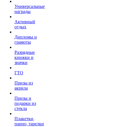
Универсальные
награды
Активный
отдых
Дипломы и
грамоты
Разрядные
книжки и
значки
ГТО
Призы из
акрила
Призы и
подарки из
стекла
Плакетки,
панно, тарелки