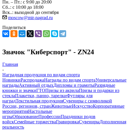
Пн. – Пт.: с 9:00 до 20:00
Сб..: с 10:00 до 18:00
Вск..: выходной до сентября
moscow@mir-nagrad.ru
Поделиться
Значок "Киберспорт" - ZN24
Главная
-
Наградная продукция по видам спорта
Новинки
Распродажа
Награды по видам спорта
Универсальные
награды
Активный отдых
Дипломы и грамоты
Разрядные
книжки и значки
ГТО
Призы из акрила
Призы и подарки из
стекла
Плакетки, панно, тарелки
Футляры для
наград
Текстильная продукция
Сувениры с символикой
России, регионов, стран
Животные
Искусство
Корпоративные
мероприятия
Настольные
игры
Образование
Профессии
Праздники родов
войск
Семейные торжества
Гравировка
Сувениры
Дополненная
реальность