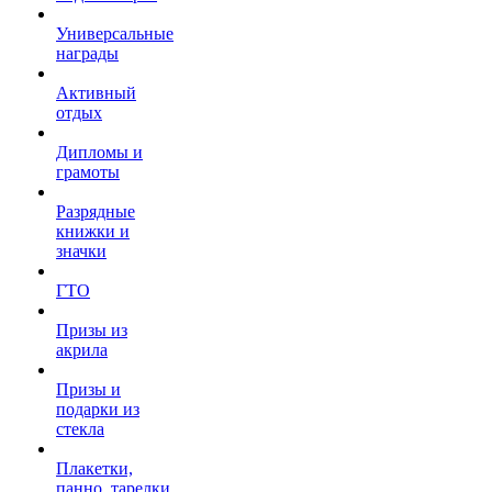
Универсальные
награды
Активный
отдых
Дипломы и
грамоты
Разрядные
книжки и
значки
ГТО
Призы из
акрила
Призы и
подарки из
стекла
Плакетки,
панно, тарелки