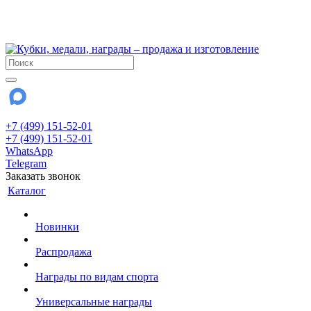
!!! Внимание !!!
28 июля и 3 августа - магазин работает до 18:00
До сентября Воскресенье - выходной день.
+7 (499) 151-52-01
+7 (499) 151-52-01
WhatsApp
Telegram
Заказать звонок
Каталог
Новинки
Распродажа
Награды по видам спорта
Универсальные награды