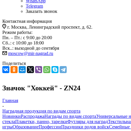
WhatsApp
Telegram
Заказать звонок
Контактная информация
г. Москва, Ленинградский проспект, д. 62.
Режим работы:
Пн. – Пт.: с 9:00 до 20:00
Сб..: с 10:00 до 18:00
Вск..: выходной до сентября
moscow@mir-nagrad.ru
Поделиться
Значок "Хоккей" - ZN24
Главная
-
Наградная продукция по видам спорта
Новинки
Распродажа
Награды по видам спорта
Универсальные 
стекла
Плакетки, панно, тарелки
Футляры для наград
Текстильна
игры
Образование
Профессии
Праздники родов войск
Семейные 