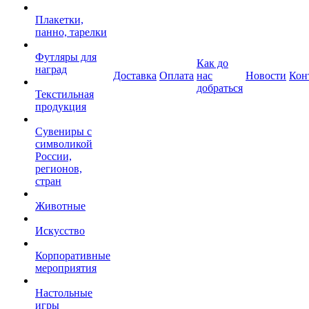
Плакетки,
панно, тарелки
Футляры для
Как до
наград
Доставка
Оплата
нас
Новости
Кон
добраться
Текстильная
продукция
Сувениры с
символикой
России,
регионов,
стран
Животные
Искусство
Корпоративные
мероприятия
Настольные
игры