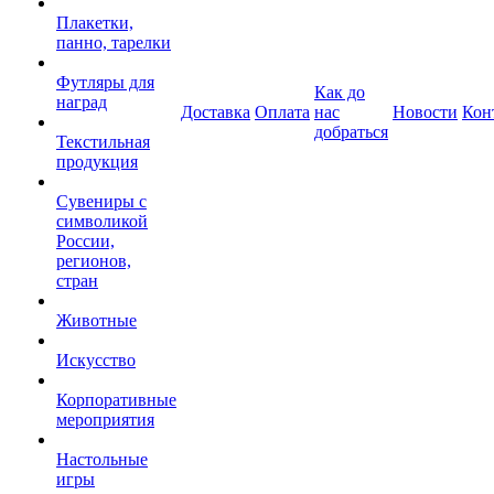
Плакетки,
панно, тарелки
Футляры для
Как до
наград
Доставка
Оплата
нас
Новости
Кон
добраться
Текстильная
продукция
Сувениры с
символикой
России,
регионов,
стран
Животные
Искусство
Корпоративные
мероприятия
Настольные
игры