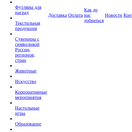
Футляры для
Как до
наград
Доставка
Оплата
нас
Новости
Кон
добраться
Текстильная
продукция
Сувениры с
символикой
России,
регионов,
стран
Животные
Искусство
Корпоративные
мероприятия
Настольные
игры
Образование