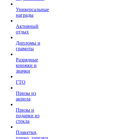
Универсальные
награды
Активный
отдых
Дипломы и
грамоты
Разрядные
книжки и
значки
ГТО
Призы из
акрила
Призы и
подарки из
стекла
Плакетки,
панно, тарелки