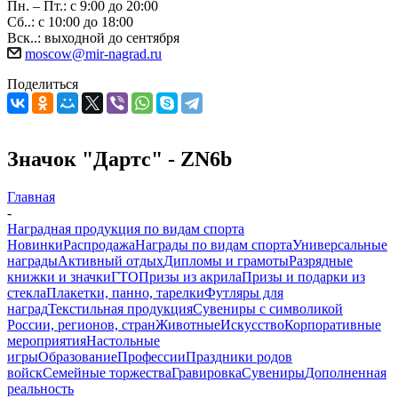
Пн. – Пт.: с 9:00 до 20:00
Сб..: с 10:00 до 18:00
Вск..: выходной до сентября
moscow@mir-nagrad.ru
Поделиться
Значок "Дартс" - ZN6b
Главная
-
Наградная продукция по видам спорта
Новинки
Распродажа
Награды по видам спорта
Универсальные
награды
Активный отдых
Дипломы и грамоты
Разрядные
книжки и значки
ГТО
Призы из акрила
Призы и подарки из
стекла
Плакетки, панно, тарелки
Футляры для
наград
Текстильная продукция
Сувениры с символикой
России, регионов, стран
Животные
Искусство
Корпоративные
мероприятия
Настольные
игры
Образование
Профессии
Праздники родов
войск
Семейные торжества
Гравировка
Сувениры
Дополненная
реальность