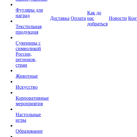
Футляры для
Как до
наград
Доставка
Оплата
нас
Новости
Кон
добраться
Текстильная
продукция
Сувениры с
символикой
России,
регионов,
стран
Животные
Искусство
Корпоративные
мероприятия
Настольные
игры
Образование