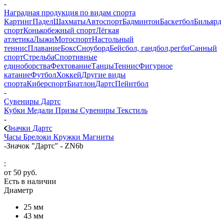
-
Наградная продукция по видам спорта
Картинг
Падел
Шахматы
Автоспорт
Бадминтон
Баскетбол
Бильяр
спорт
Конькобежный спорт
Лёгкая
атлетика
Лыжи
Мотоспорт
Настольный
теннис
Плавание
Бокс
Сноуборд
Бейсбол, гандбол,регби
Санный
спорт
Стрельба
Спортивные
единоборства
Фехтование
Танцы
Теннис
Фигурное
катание
Футбол
Хоккей
Другие виды
спорта
Киберспорт
Биатлон
Дартс
Пейнтбол
-
Сувениры Дартс
Кубки
Медали
Призы
Сувениры
Текстиль
-
Значки Дартс
Часы
Брелоки
Кружки
Магниты
-
Значок "Дартс" - ZN6b
:
от
50 руб.
Есть в наличии
Диаметр
25 мм
43 мм