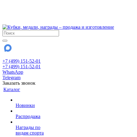
!!! Внимание !!!
6 и 7 августа - магазин работает до 18:00
15 августа - выходной
До сентября Воскресенье - выходной день.
+7 (499) 151-52-01
+7 (499) 151-52-01
WhatsApp
Telegram
Заказать звонок
Каталог
Новинки
Распродажа
Награды по
видам спорта