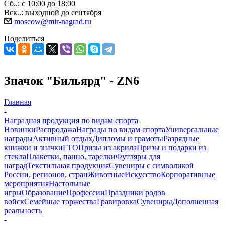
Сб..: с 10:00 до 18:00
Вск..: выходной до сентября
moscow@mir-nagrad.ru
Поделиться
Значок "Бильярд" - ZN6
Главная
-
Наградная продукция по видам спорта
Новинки
Распродажа
Награды по видам спорта
Универсальные
награды
Активный отдых
Дипломы и грамоты
Разрядные
книжки и значки
ГТО
Призы из акрила
Призы и подарки из
стекла
Плакетки, панно, тарелки
Футляры для
наград
Текстильная продукция
Сувениры с символикой
России, регионов, стран
Животные
Искусство
Корпоративные
мероприятия
Настольные
игры
Образование
Профессии
Праздники родов
войск
Семейные торжества
Гравировка
Сувениры
Дополненная
реальность
-