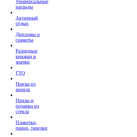
Универсальные
награды
Активный
отдых
Дипломы и
грамоты
Разрядные
книжки и
значки
ГТО
Призы из
акрила
Призы и
подарки из
стекла
Плакетки,
панно, тарелки