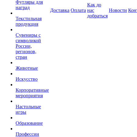
Футляры для
Как до
наград
Доставка
Оплата
нас
Новости
Кон
добраться
Текстильная
продукция
Сувениры с
символикой
России,
регионов,
стран
Животные
Искусство
Корпоративные
мероприятия
Настольные
игры
Образование
Профессии