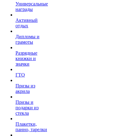
Универсальные
награды
Активный
отдых
Дипломы и
грамоты
Разрядные
книжки и
значки
ГТО
Призы из
акрила
Призы и
подарки из
стекла
Плакетки,
панно, тарелки