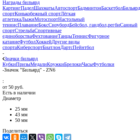
Награды бильярд
Картинг
Падел
Шахматы
Автоспорт
Бадминтон
Баскетбол
Бильяр
спорт
Конькобежный спорт
Лёгкая
атлетика
Лыжи
Мотоспорт
Настольный
теннис
Плавание
Бокс
Сноуборд
Бейсбол, гандбол,регби
Санный
спорт
Стрельба
Спортивные
единоборства
Фехтование
Танцы
Теннис
Фигурное
катание
Футбол
Хоккей
Другие виды
спорта
Киберспорт
Биатлон
Дартс
Пейнтбол
-
Значки бильярд
Кубки
Призы
Медали
Кружки
Брелоки
Часы
Футболки
-
Значок "Бильярд" - ZN6
:
от
50 руб.
Есть в наличии
Диаметр
25 мм
43 мм
50 мм
Поделиться