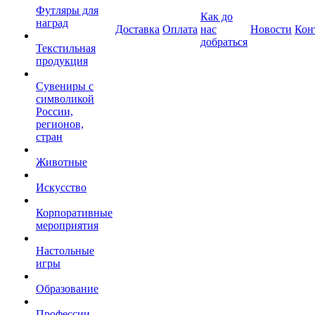
Футляры для
Как до
наград
Доставка
Оплата
нас
Новости
Кон
добраться
Текстильная
продукция
Сувениры с
символикой
России,
регионов,
стран
Животные
Искусство
Корпоративные
мероприятия
Настольные
игры
Образование
Профессии